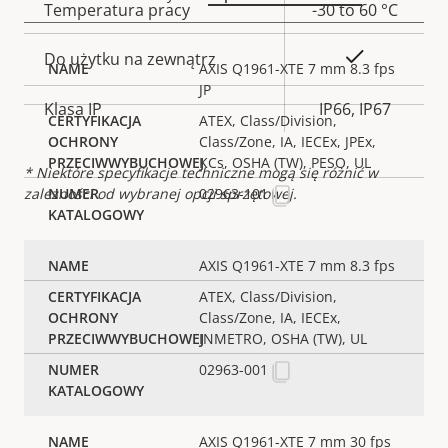
Temperatura pracy
-30 to 60 °C
Tak
Do użytku na zewnątrz
AXIS Q1961-XTE 7 mm 8.3 fps
JP
Klasa IP
IP66, IP67
ATEX, Class/Division,
Class/Zone, IA, IECEx, JPEx,
KCs, OSHA (TW), PESO, UL
* Niektóre specyfikacje techniczne mogą się różnić w
zależności od wybranej opcji sprzętowej.
02963-101
AXIS Q1961-XTE 7 mm 8.3 fps
ATEX, Class/Division,
Class/Zone, IA, IECEx,
INMETRO, OSHA (TW), UL
02963-001
AXIS Q1961-XTE 7 mm 30 fps