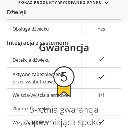
POKAŻ PRODUKTY WYCOFANE Z RYNKU
Dźwięk
Opis
Obsługa dźwięku
Wartość
Yes
nieruchomości
nieruchomości
Integracja z systemem
Gwarancja
Opis
Wartość
Tak
Detekcja dźwięku
nieruchomości
nieruchomości
Aktywne zabezpieczenie
Tak
przeciwsabotażowe
Wejścia/wyjścia alarmowe
1/1
5-letnia gwarancja
Złącza szeregowe
–
zapewniająca spokój
Tak
Wizyjna detekcja ruchu