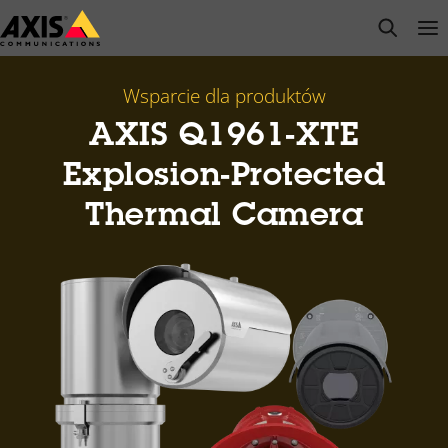
Przejdź
open s
Op
Clo
do
głównej
zawartości
Wsparcie dla produktów
AXIS Q1961-XTE
Explosion-Protected
Thermal Camera