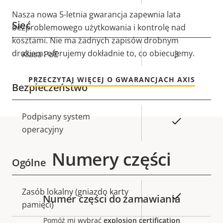
Nasza nowa 5-letnia gwarancja zapewnia lata
Sieć
bezproblemowego użytkowania i kontrolę nad
kosztami. Nie ma żadnych zapisów drobnym
drukiem: oferujemy dokładnie to, co obiecujemy.
Opis
Klasa PoE
Wartość
3
nieruchomości
nieruchomości
PRZECZYTAJ WIĘCEJ O GWARANCJACH AXIS
Bezpieczeństwo
Opis
Podpisany system
Wartość
Tak
nieruchomości
operacyjny
nieruchomości
Numery części
Ogólne
Opis
Zasób lokalny (gniazdo karty
Wartość
Tak
Numer części do zamawiania
nieruchomości
pamięci)
nieruchomości
Pomóż mi wybrać
explosion certification