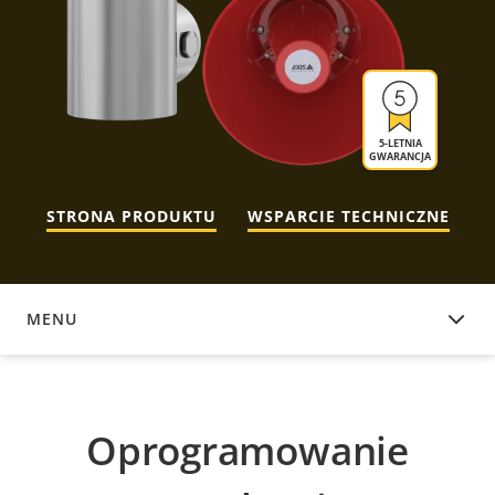
5-LETNIA
GWARANCJA
STRONA PRODUKTU
WSPARCIE TECHNICZNE
MENU
OPROGRAMOWANIE URZĄDZENIA
Oprogramowanie