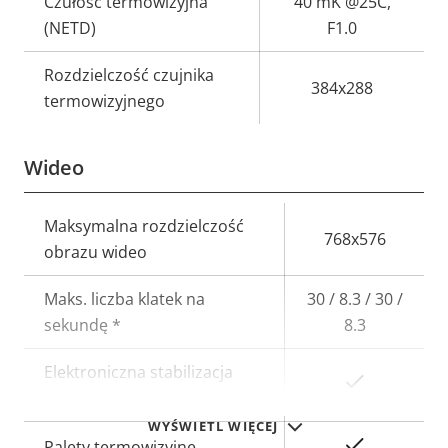
Czułość termowizyjna
40 mK @25C,
(NETD)
F1.0
Rozdzielczość czujnika
384x288
termowizyjnego
Wideo
Opis
Maksymalna rozdzielczość
Wartość
768x576
nieruchomości
obrazu wideo
nieruchomości
Maks. liczba klatek na
30 / 8.3 / 30 /
sekundę *
8.3
Elektroniczna stabilizacja
Tak
obrazu
WYŚWIETL WIĘCEJ
Tak
Palety termowizyjne