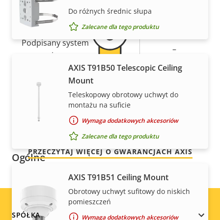
Do różnych średnic słupa
Bezpieczeństwo
Zalecane dla tego produktu
Opis
Podpisany system
Wartość
–
nieruchomości
operacyjny
nieruchomości
AXIS T91B50 Telescopic Ceiling
Bezpieczne uruchamianie
–
Mount
Spokój ducha
Teleskopowy obrotowy uchwyt do
Secure keystore
-
montażu na suficie
Nasza 3-letnia gwarancja zapewnia bezproblemowe
Wymaga dodatkowych akcesoriów
Moduł Axis Edge
–
użytkowanie i kontrolę nad kosztami.
Zalecane dla tego produktu
PRZECZYTAJ WIĘCEJ O GWARANCJACH AXIS
Ogólne
AXIS T91B51 Ceiling Mount
Opis
Wartość
Tak
Zdalne ustawianie ostrości
Obrotowy uchwyt sufitowy do niskich
nieruchomości
nieruchomości
pomieszczeń
Tak
Zdalny zoom
Footer
SPÓŁKA
Wymaga dodatkowych akcesoriów