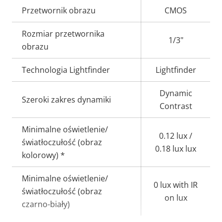
Opis
Przetwornik obrazu
Wartość
CMOS
nieruchomości
nieruchomości
Rozmiar przetwornika
1/3"
obrazu
Technologia Lightfinder
Lightfinder
Dynamic
Szeroki zakres dynamiki
Contrast
Minimalne oświetlenie/
0.12 lux /
światłoczułość (obraz
0.18 lux lux
kolorowy) *
Minimalne oświetlenie/
0 lux with IR
światłoczułość (obraz
on lux
czarno-biały)