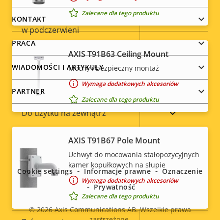
Zalecane dla tego produktu
menu
Wbudowane oświetlenie
KONTAKT
Tak
w podczerwieni
PRACA
Zasób lokalny (gniazdo karty
AXIS T91B63 Ceiling Mount
Tak
pamięci)
WIADOMOŚCI I ARTYKUŁY
Mocny i bezpieczny montaż
Wymaga dodatkowych akcesoriów
Temperatura pracy
-40 to 55 °C
PARTNER
Zalecane dla tego produktu
Tak
Do użytku na zewnątrz
Klasa odporności na
Social
AXIS T91B67 Pole Mount
IK10
wandalizm
Uchwyt do mocowania stałopozycyjnych
menu
kamer kopułkowych na słupie
Cookie settings
Informacje prawne
Oznaczenie
Klasa IP
IP66
Wymaga dodatkowych akcesoriów
Prywatność
Tak
Zalecane dla tego produktu
Do przemalowywania
© 2026
Axis Communications AB. Wszelkie prawa
zastrzeżone.