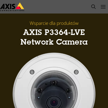
Przejdź
open s
Op
Clo
do
głównej
zawartości
Wsparcie dla produktów
AXIS P3364-LVE
Network Camera