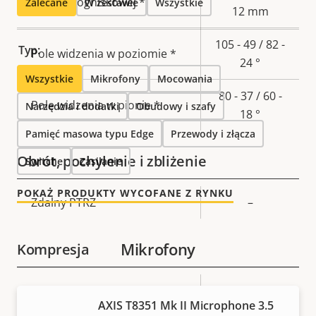
Długość ogniskowej *
Zalecane
W zestawie
Wszystkie
nieruchomości
nieruchomości
12 mm
105 - 49 / 82 -
Typ:
Pole widzenia w poziomie *
24 °
Wszystkie
Mikrofony
Mocowania
80 - 37 / 60 -
Pole widzenia w pionie *
Narzędzia i dodatki
Obudowy i szafy
18 °
Pamięć masowa typu Edge
Przewody i złącza
Obrót, pochylenie i zbliżenie
Switche
Zasilanie
POKAŻ PRODUKTY WYCOFANE Z RYNKU
Opis
Zdalny PTRZ
Wartość
–
nieruchomości
nieruchomości
Mikrofony
Kompresja
Opis
Technologia Zipstream
Wartość
–
AXIS T8351 Mk II Microphone 3.5
nieruchomości
nieruchomości