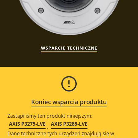
WSPARCIE TECHNICZNE
Koniec wsparcia produktu
Zastąpiliśmy ten produkt niniejszym:
AXIS P3275-LVE
AXIS P3285-LVE
,
Dane techniczne tych urządzeń znajdują się w