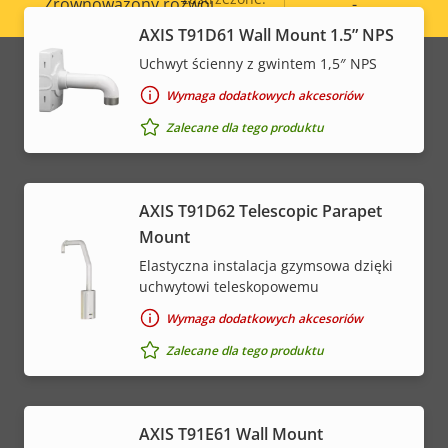
Zrównoważony rozwój
-
Legal
AXIS T91D61 Wall Mount 1.5” NPS
menu
Uchwyt ścienny z gwintem 1,5″ NPS
* Niektóre specyfikacje techniczne mogą się różnić w
zależności od wybranej opcji sprzętowej.
Wymaga dodatkowych akcesoriów
Zalecane dla tego produktu
AXIS T91D62 Telescopic Parapet
Mount
Elastyczna instalacja gzymsowa dzięki
uchwytowi teleskopowemu
Wymaga dodatkowych akcesoriów
Zalecane dla tego produktu
AXIS T91E61 Wall Mount