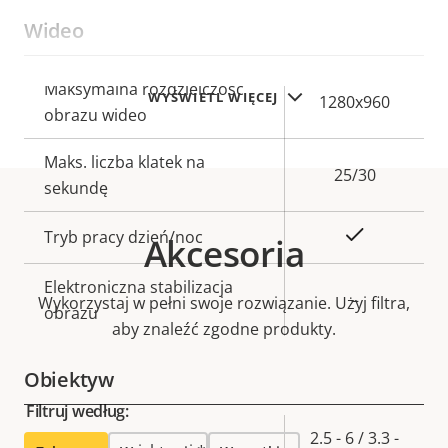
Wideo
Opis
Maksymalna rozdzielczość
Wartość
WYŚWIETL WIĘCEJ
1280x960
nieruchomości
obrazu wideo
nieruchomości
Maks. liczba klatek na
25/30
sekundę
Tak
Tryb pracy dzień/noc
Akcesoria
Elektroniczna stabilizacja
–
Wykorzystaj w pełni swoje rozwiązanie. Użyj filtra,
obrazu
aby znaleźć zgodne produkty.
Obiektyw
Filtruj według:
Opis
Wartość
2.5 - 6 / 3.3 -