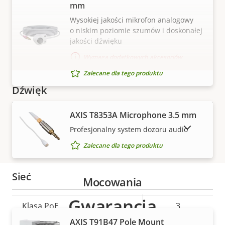
mm
Baseline,
H.264
Main
Wysokiej jakości mikrofon analogowy
o niskim poziomie szumów i doskonałej
jakości dźwięku
H.265
–
Wymaga dodatkowych akcesoriów
AV1
–
Zalecane dla tego produktu
WYŚWIETL WIĘCEJ
Dźwięk
AXIS T8353A Microphone 3.5 mm
Opis
Obsługa dźwięku
Wartość
Yes
POKAŻ PRODUKTY WYCOFANE Z RYNKU
Profesjonalny system dozoru audio
nieruchomości
nieruchomości
Wbudowany mikrofon
-
Zalecane dla tego produktu
Sieć
Mocowania
Gwarancja
Opis
Klasa PoE
Wartość
3
nieruchomości
nieruchomości
AXIS T91B47 Pole Mount