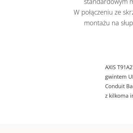
standardowym mo
W połączeniu ze sk
montażu na słup
AXIS T91A2
gwintem UN
Conduit Ba
z kilkoma 