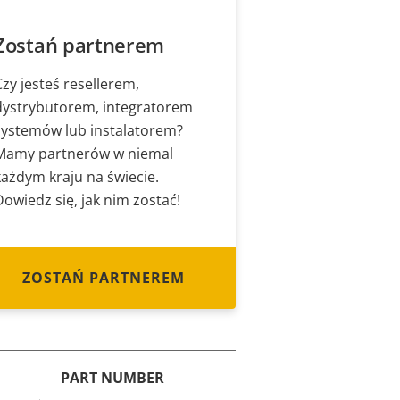
Zostań partnerem
Czy jesteś resellerem,
dystrybutorem, integratorem
systemów lub instalatorem?
Mamy partnerów w niemal
każdym kraju na świecie.
Dowiedz się, jak nim zostać!
ZOSTAŃ PARTNEREM
PART NUMBER