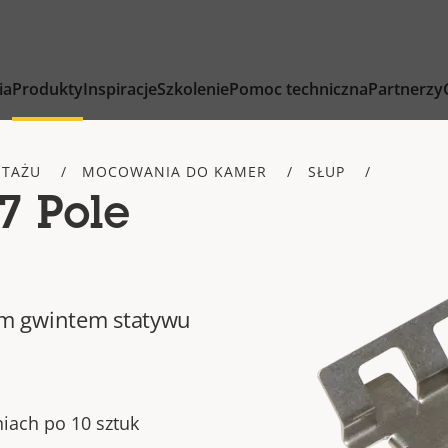
ia
Produkty
Inspiracje
Szkolenie
Pomoc techniczna
Partnerzy
NTAŻU
MOCOWANIA DO KAMER
SŁUP
7 Pole
m gwintem statywu
ach po 10 sztuk