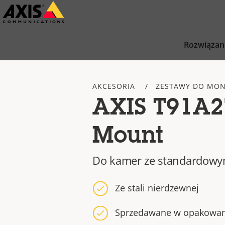
Przejdź
do
głównej
Rozwiązan
zawartości
AKCESORIA
ZESTAWY DO MO
AXIS T91A2
Mount
Do kamer ze standardowy
Ze stali nierdzewnej
Sprzedawane w opakowani