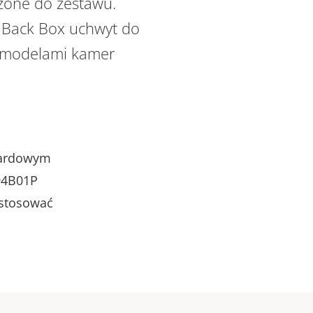
zone do zestawu.
 Back Box uchwyt do
i modelami kamer
dardowym
94B01P
 stosować