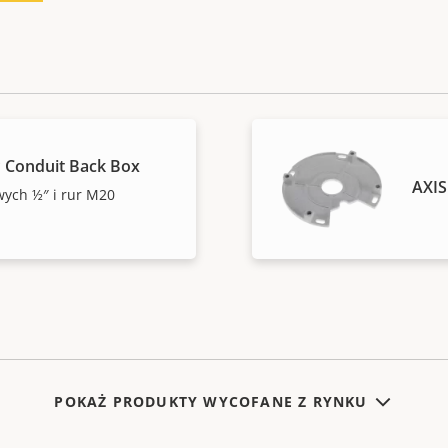
 Conduit Back Box
AXIS
wych ½″ i rur M20
POKAŻ PRODUKTY WYCOFANE Z RYNKU