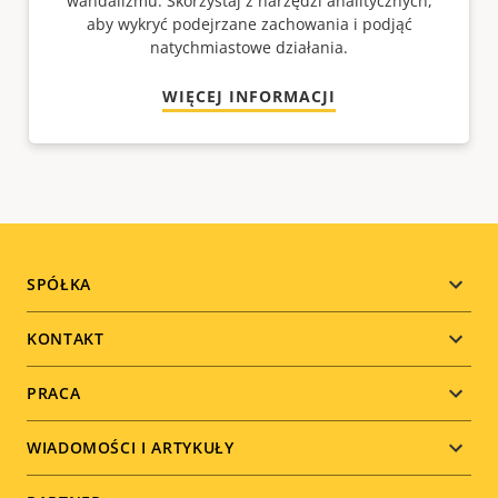
wandalizmu. Skorzystaj z narzędzi analitycznych,
aby wykryć podejrzane zachowania i podjąć
natychmiastowe działania.
WIĘCEJ INFORMACJI
Footer
SPÓŁKA
menu
KONTAKT
PRACA
WIADOMOŚCI I ARTYKUŁY