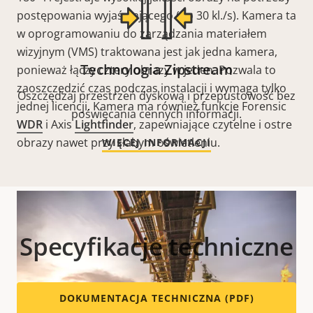
postępowania wyjaśniającego (do 30 kl./s). Kamera ta
w oprogramowaniu do zarządzania materiałem
wizyjnym (VMS) traktowana jest jak jedna kamera,
Technologia Zipstream
ponieważ łączy cztery obrazy w jeden. Pozwala to
zaoszczędzić czas podczas instalacji i wymaga tylko
Oszczędzaj przestrzeń dyskową i przepustowość bez
jednej licencji. Kamera ma również funkcje Forensic
poświęcania cennych informacji.
WDR
i Axis
Lightfinder
, zapewniające czytelne i ostre
obrazy nawet przy słabym oświetleniu.
WIĘCEJ INFORMACJI
Specyfikacje techniczne
DOKUMENTACJA TECHNICZNA (PDF)