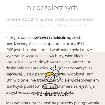
niebezpiecznych
Ta kamera z ochroną przeciwwybuchową posiada
certyfikaty ATEX, IECEx, INMETRO Zone 1/21 do
użytku w strefach zagrożonych wybuchem. Jest
zintegrowana z wytrzymałą obudową ze stali
WYŚWIETL WIĘCEJ
nierdzewnej. A dzięki stopniom ochrony IP67 i
IP68 jest chroniona przed wnikaniem pyłu i może
wytrzymać wysokie fale i wichury, więc idealnie
sprawdza się w trudnych warunkach. Kamera ta
doskonale się sprawdza, jeśli chcesz zobaczyć jak
najwięcej. Dzięki panoramicznemu widokowi 180°
(90° w pionie) nie trzeba martwić się występowaniem
martwych punktów, ponieważ kamera zarejestruje
wszystkie szczegóły i zdarzenia dokoła.
Forensic WDR
Maksymalna użyteczność na potrzeby postępowania