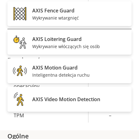
H.265
–
AXIS Fence Guard
Wykrywanie wtargnięć
Sieć
AXIS Loitering Guard
Opis
Klasa PoE
Wartość
3
Wykrywanie włóczących się osób
nieruchomości
nieruchomości
Bezpieczeństwo
AXIS Motion Guard
Inteligentna detekcja ruchu
Opis
Podpisany system
Wartość
Tak
nieruchomości
operacyjny
nieruchomości
AXIS Video Motion Detection
Bezpieczne uruchamianie
–
TPM
–
Ogólne