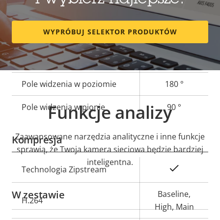
i wybierz najlepsze.
Obiektyw
WYPRÓBUJ SELEKTOR PRODUKTÓW
Opis
Długość ogniskowej
Wartość
3.2 mm
nieruchomości
nieruchomości
Zoom optyczny
-
Pole widzenia w poziomie
180 °
Funkcje analizy
Pole widzenia w pionie
90 °
Zaawansowane narzędzia analityczne i inne funkcje
Kompresja
sprawią, że Twoja kamera sieciowa będzie bardziej
inteligentna.
Opis
Wartość
Tak
Technologia Zipstream
nieruchomości
nieruchomości
W zestawie
Baseline,
H.264
High, Main