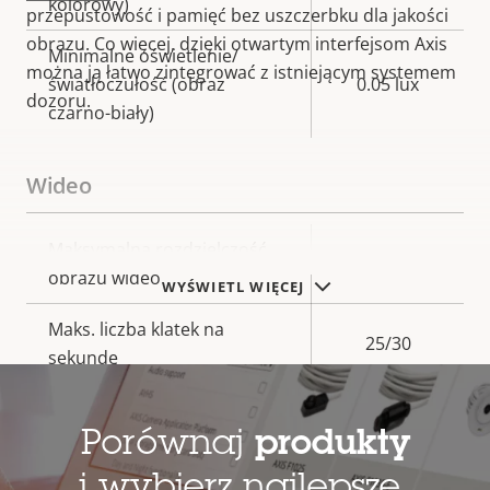
kolorowy)
przepustowość i pamięć bez uszczerbku dla jakości
obrazu. Co więcej, dzięki otwartym interfejsom Axis
Minimalne oświetlenie/
można ją łatwo zintegrować z istniejącym systemem
światłoczułość (obraz
0.05 lux
dozoru.
czarno-biały)
Wideo
Opis
Maksymalna rozdzielczość
Wartość
4320x1920
nieruchomości
obrazu wideo
nieruchomości
WYŚWIETL WIĘCEJ
Maks. liczba klatek na
25/30
sekundę
Elektroniczna stabilizacja
–
obrazu
Porównaj
produkty