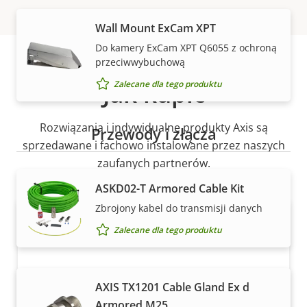
Wall Mount ExCam XPT
Do kamery ExCam XPT Q6055 z ochroną
przeciwwybuchową
Jak kupić
Zalecane dla tego produktu
Rozwiązania i indywidualne produkty Axis są
Przewody i złącza
sprzedawane i fachowo instalowane przez naszych
zaufanych partnerów.
ASKD02-T Armored Cable Kit
Zbrojony kabel do transmisji danych
Zalecane dla tego produktu
AXIS TX1201 Cable Gland Ex d
Armored M25