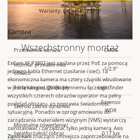
Warianty: ExCam XF P3807
Kamera
Wszechstronny montaż
Opis
Przetwornik obrazu
Wartość
CMOS
nieruchomości
nieruchomości
ExCam XF P3807 jest zasilana przez PoE za pomocą
Rozmiar przetwornika
1/2.9"
jednego kabla Ethernet (zasilanie i sieć). Ta
obrazu
ekonomiczna kamera ma cztery czujniki wbudowane
w jedną kamerę. Dzięki płynnemu łączeniu
Technologia Lightfinder
Lightfinder
wszystkich czterech obrazów operator ma pełny
Forensic
podgląd obszaru, co poprawia świadomość
Szeroki zakres dynamiki
WDR
sytuacyjną. Ponadto w oprogramowaniu do
zarządzania materiałem wizyjnym (VMS) wystarczy
Minimalne oświetlenie/
zainstalować i zarządzać tylko jedną kamerą. Axis
światłoczułość (obraz
0.17 lux
Zipstream
znacząco zmniejsza zapotrzebowanie na