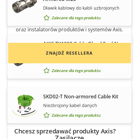
Chcesz kupić produkty Axis?
Dławik kablowy do kabli uzbrojonych
Zalecane dla tego produktu
Znajdź resellerów, integratorów systemów
oraz instalatorów produktów i systemów Axis.
AXIS TX1202 Cable Gland Ex d Non-
armored M25
ZNAJDŹ RESELLERA
Dławik kablowy do kabli nieuzbrojonych
Zalecane dla tego produktu
SKD02-T Non-armored Cable Kit
Niezbrojony kabel danych
Zalecane dla tego produktu
Chcesz sprzedawać produkty Axis?
Zasilacze