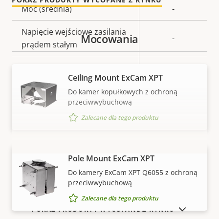
Moc (średnia)
-
Napięcie wejściowe zasilania
Mocowania
-
prądem stałym
Napięcie wejściowe zasilania
-
Ceiling Mount ExCam XPT
prądem przemiennym
Do kamer kopułkowych z ochroną
przeciwwybuchową
Zalecane dla tego produktu
Pole Mount ExCam XPT
WYŚWIETL WIĘCEJ
Do kamery ExCam XPT Q6055 z ochroną
przeciwwybuchową
Zalecane dla tego produktu
POKAŻ PRODUKTY WYCOFANE Z RYNKU