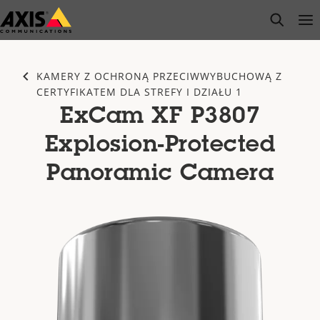
Przejdź
open s
Op
Clo
do
głównej
zawartości
KAMERY Z OCHRONĄ PRZECIWWYBUCHOWĄ Z
CERTYFIKATEM DLA STREFY I DZIAŁU 1
ExCam XF P3807
Explosion-Protected
Panoramic Camera