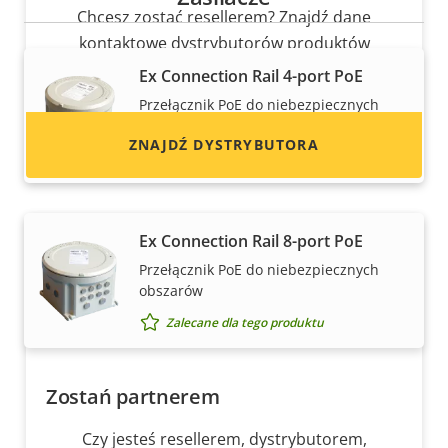
Chcesz zostać resellerem? Znajdź dane
kontaktowe dystrybutorów produktów
i systemów Axis.
Ex Connection Rail 4-port PoE
Przełącznik PoE do niebezpiecznych
obszarów
ZNAJDŹ DYSTRYBUTORA
Zalecane dla tego produktu
Ex Connection Rail 8-port PoE
Przełącznik PoE do niebezpiecznych
obszarów
Zalecane dla tego produktu
Zostań partnerem
Czy jesteś resellerem, dystrybutorem,