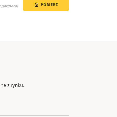
POBIERZ
 partnera)
ne z rynku.