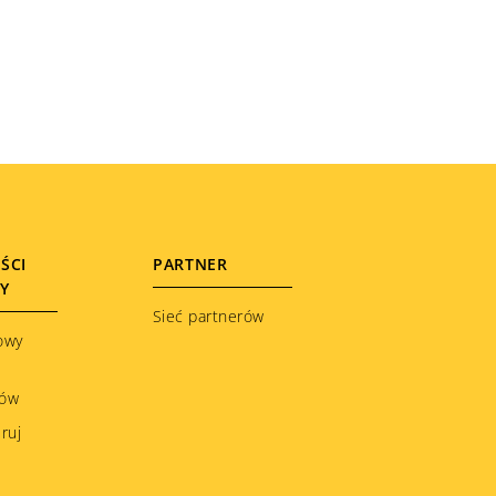
ŚCI
PARTNER
ŁY
Sieć partnerów
owy
ków
ruj