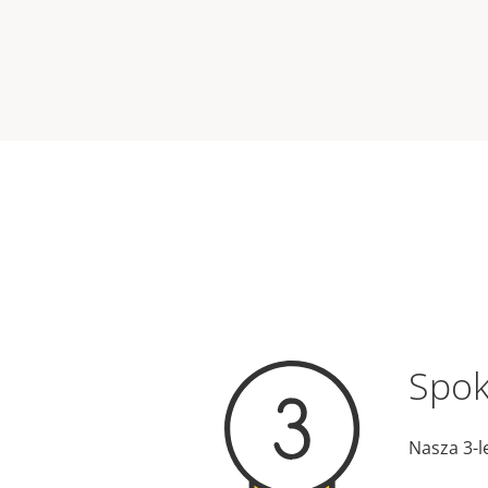
Spok
Nasza 3-l