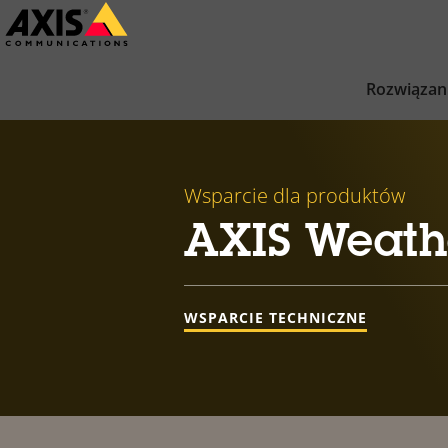
Przejdź
do
głównej
Rozwiązan
zawartości
Wsparcie dla produktów
AXIS Weathe
WSPARCIE TECHNICZNE