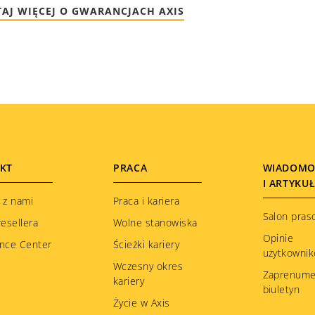
TAJ WIĘCEJ O GWARANCJACH AXIS
KT
PRACA
WIADOMO
I ARTYKU
 z nami
Praca i kariera
Salon pras
resellera
Wolne stanowiska
Opinie
nce Center
Ścieżki kariery
użytkowni
Wczesny okres
Zaprenume
kariery
biuletyn
Życie w Axis