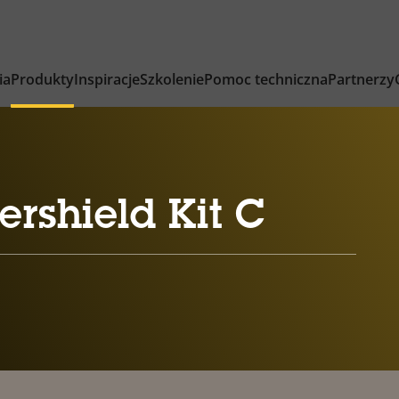
ia
Produkty
Inspiracje
Szkolenie
Pomoc techniczna
Partnerzy
rshield Kit C