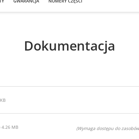
TY
GWARANCJA
NUMERY CZĘŚCI
Dokumentacja
 KB
) 4.26 MB
(Wymaga dostępu do zasobów