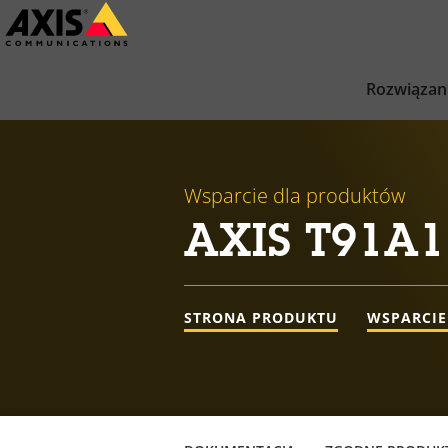
Przejdź
do
głównej
Rozwiązan
zawartości
Wsparcie dla produktów
AXIS T91A1
STRONA PRODUKTU
WSPARCIE