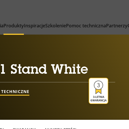
ia
Produkty
Inspiracje
Szkolenie
Pomoc techniczna
Partnerzy
1 Stand White
 TECHNICZNE
3-LETNIA
GWARANCJA