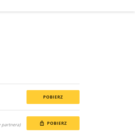
POBIERZ
POBIERZ
 partnera)