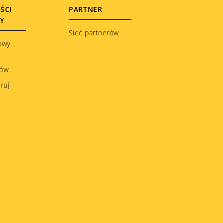
ŚCI
PARTNER
ŁY
Sieć partnerów
owy
ków
ruj