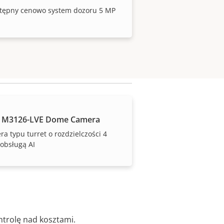
stępny cenowo system dozoru 5 MP
S M3126-LVE Dome Camera
a typu turret o rozdzielczości 4
obsługą AI
trolę nad kosztami.