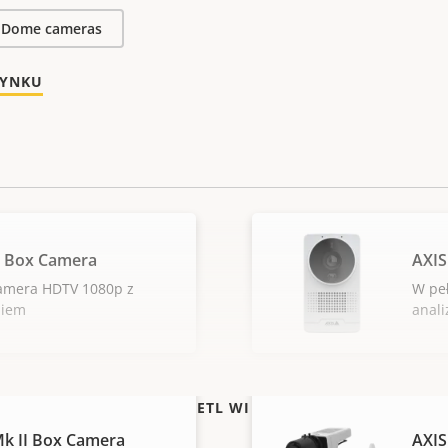
Dome cameras
RYNKU
L Box Camera
AXIS
amera HDTV 1080p z
W peł
niem
anali
WYŚWIETL WIĘCEJ
k II Box Camera
AXIS