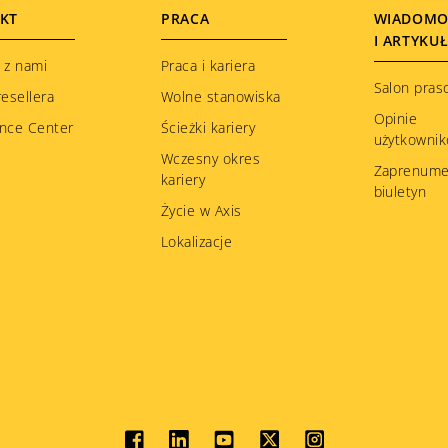
KT
PRACA
WIADOMO
I ARTYKU
 z nami
Praca i kariera
Salon pras
resellera
Wolne stanowiska
Opinie
nce Center
Ścieżki kariery
użytkowni
Wczesny okres
Zaprenume
kariery
biuletyn
Życie w Axis
Lokalizacje