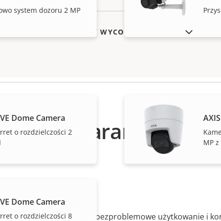
owo system dozoru 2 MP
Przy
POKAŻ PRODUKTY WYCOFANE Z RYNKU
LVE Dome Camera
AXI
Gwarancja
ret o rozdzielczości 2
Kamer
I
MP z 
ój ducha
LVE Dome Camera
ret o rozdzielczości 8
etnia gwarancja zapewnia bezproblemowe użytkowanie i kon