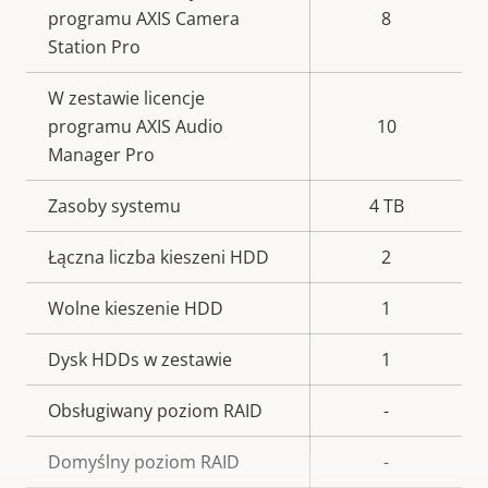
programu AXIS Camera
8
Station Pro
W zestawie licencje
programu AXIS Audio
10
Manager Pro
Zasoby systemu
4 TB
Łączna liczba kieszeni HDD
2
Wolne kieszenie HDD
1
Dysk HDDs w zestawie
1
Obsługiwany poziom RAID
-
Domyślny poziom RAID
-