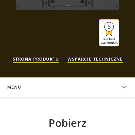
5-LETNIA
GWARANCJA
STRONA PRODUKTU
WSPARCIE TECHNICZNE
MENU
POBIERZ
Pobierz