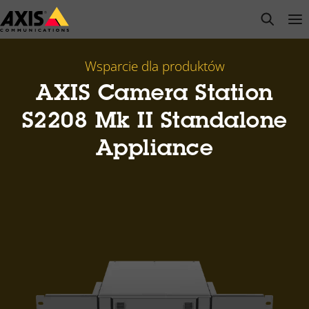
Przejdź
open s
Op
Clo
do
głównej
zawartości
Wsparcie dla produktów
AXIS Camera Station
S2208 Mk II Standalone
Appliance