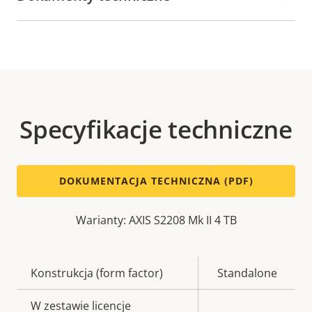
Specyfikacje techniczne
DOKUMENTACJA TECHNICZNA (PDF)
Warianty: AXIS S2208 Mk II 4 TB
Opis
Konstrukcja (form factor)
Wartość
Standalone
nieruchomości
nieruchomości
W zestawie licencje