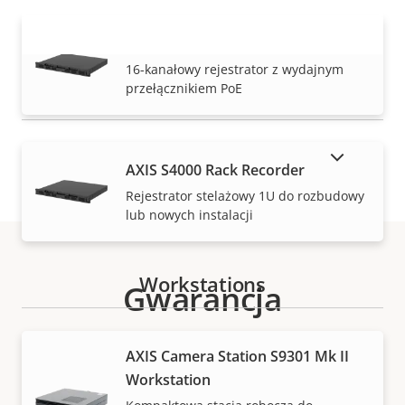
AXIS S3016 Recorder
WYŚWIETL WIĘCEJ
16-kanałowy rejestrator z wydajnym
przełącznikiem PoE
POKAŻ PRODUKTY WYCOFANE Z RYNKU
AXIS S4000 Rack Recorder
Rejestrator stelażowy 1U do rozbudowy
lub nowych instalacji
Workstations
Gwarancja
AXIS Camera Station S9301 Mk II
Workstation