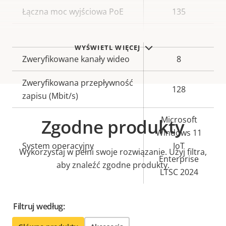
Łączna moc wyjściowa PoE
135
Power over Ethernet Plus
8
WYŚWIETL WIĘCEJ
Zweryfikowane kanały wideo
8
Zweryfikowana przepływność
128
zapisu (Mbit/s)
Microsoft
Zgodne produkty
Windows 11
System operacyjny
IoT
Wykorzystaj w pełni swoje rozwiązanie. Użyj filtra,
Enterprise
aby znaleźć zgodne produkty.
LTSC 2024
Filtruj według: