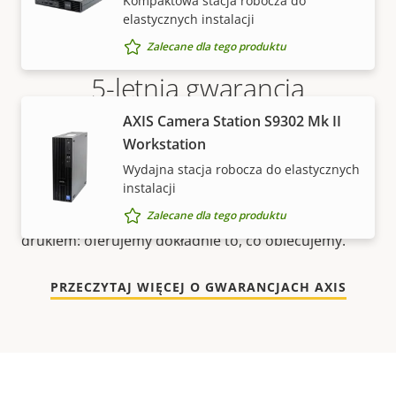
Kompaktowa stacja robocza do
elastycznych instalacji
Zalecane dla tego produktu
5-letnia gwarancja
zapewniająca spokój
AXIS Camera Station S9302 Mk II
Workstation
Wydajna stacja robocza do elastycznych
Nasza nowa 5-letnia gwarancja zapewnia lata
instalacji
bezproblemowego użytkowania i kontrolę nad
kosztami. Nie ma żadnych zapisów drobnym
Zalecane dla tego produktu
drukiem: oferujemy dokładnie to, co obiecujemy.
PRZECZYTAJ WIĘCEJ O GWARANCJACH AXIS