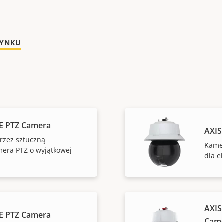
RYNKU
E PTZ Camera
AXIS
zez sztuczną
Kame
mera PTZ o wyjątkowej
dla e
AXIS
E PTZ Camera
Cam