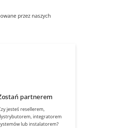
alowane przez naszych
Zostań partnerem
Czy jesteś resellerem,
dystrybutorem, integratorem
systemów lub instalatorem?