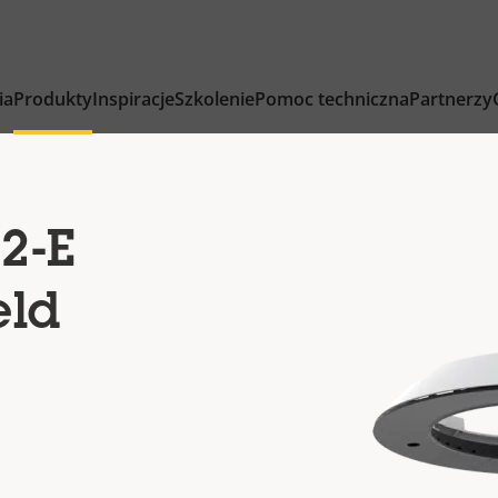
ia
Produkty
Inspiracje
Szkolenie
Pomoc techniczna
Partnerzy
2-E
eld