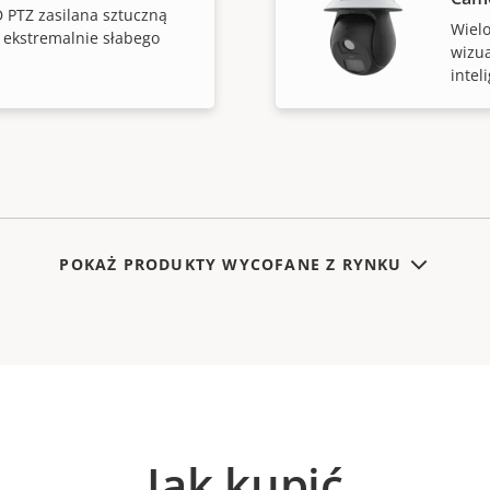
PTZ zasilana sztuczną
Wielo
a ekstremalnie słabego
wizua
intel
POKAŻ PRODUKTY WYCOFANE Z RYNKU
Jak kupić