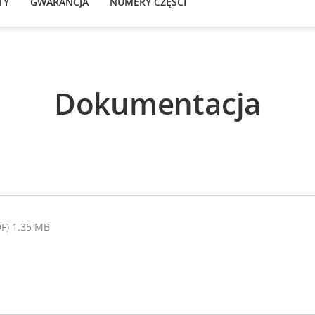
TY
GWARANCJA
NUMERY CZĘŚCI
Dokumentacja
DF) 1.35 MB