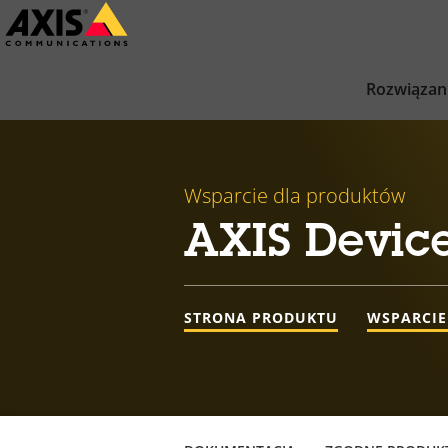
Przejdź
do
głównej
Rozwiązan
zawartości
Wsparcie dla produktów
AXIS Devic
STRONA PRODUKTU
WSPARCIE