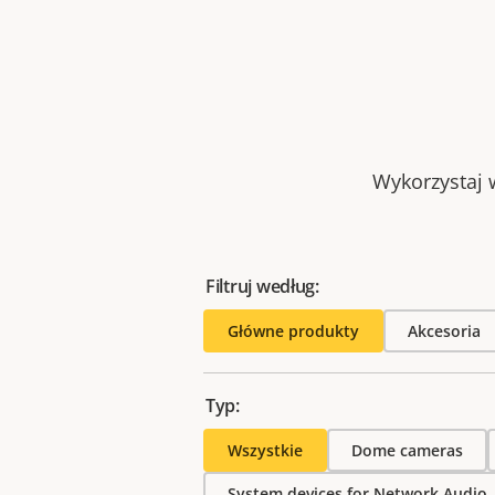
Wykorzystaj w
Filtruj według:
Główne produkty
Akcesoria
Typ:
Wszystkie
Dome cameras
System devices for Network Audio