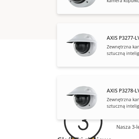
kamera kopułk
AXIS P3277-L
Zewnętrzna ka
sztuczną inteli
AXIS P3278-
Zewnętrzna ka
Spok
sztuczną inteli
Nasza 3-l