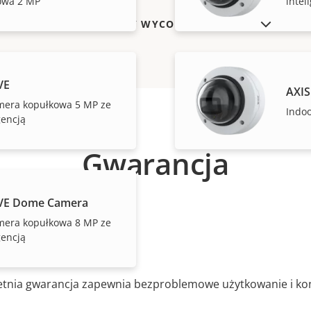
owa 2 MP
intel
POKAŻ PRODUKTY WYCOFANE Z RYNKU
VE
AXIS
mera kopułkowa 5 MP ze
Indo
gencją
Gwarancja
LVE Dome Camera
mera kopułkowa 8 MP ze
ój ducha
gencją
etnia gwarancja zapewnia bezproblemowe użytkowanie i kon