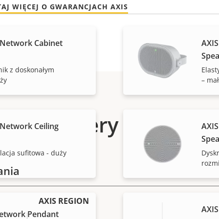
TAJ WIĘCEJ O GWARANCJACH AXIS
 Network Cabinet
AXIS
Spea
śnik z doskonałym
Elast
ży
– mał
Numery części
Network Ceiling
AXIS
Spea
lacja sufitowa - duży
Dyskr
rozm
ania
AXIS REGION
AXIS
etwork Pendant