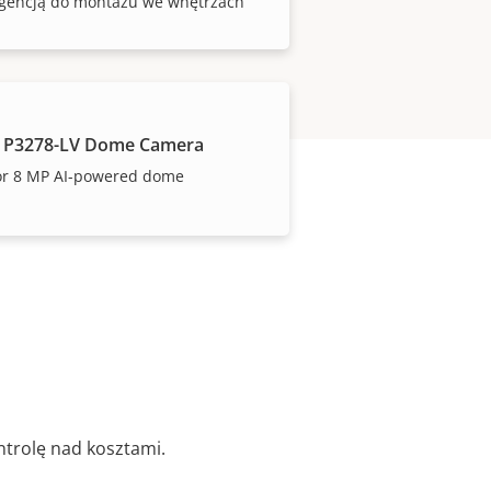
igencją do montażu we wnętrzach
 P3278-LV Dome Camera
or 8 MP AI-powered dome
trolę nad kosztami.