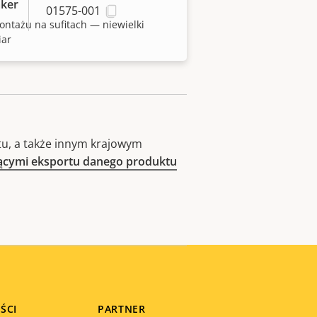
ker
01575-001
ntażu na sufitach — niewielki
iar
u, a także innym krajowym
zącymi eksportu danego produktu
ŚCI
PARTNER