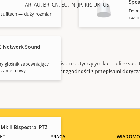
Spea
AR, AU, BR, CN, EU, IN, JP, KR, UK, US
Do mo
sufitach — duży rozmiar
rozm
E Network Sound
ykańskim i unijnym przepisom dotyczącym kontroli eksport
ny głośnik zapewniający
rzanie mowy
sportu. Informacje
na temat zgodności z przepisami dotyc
Mk II Bispectral PTZ
KT
PRACA
WIADOMO