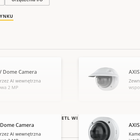
RYNKU
LV Dome Camera
AXIS
zez AI wewnętrzna
Zewn
owa 2 MP
wspo
WYŚWIETL WIĘCEJ
V Dome Camera
AXIS
zez AI wewnętrzna
Kame