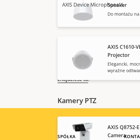
AXIS Device Microphone A
Speaker
Do montażu na 
AXIS C1610-V
UWAGA
Projector
Produkty Axis mogą podlegać amer
Elegancki, moc
wyraźne odtwa
przepisom dotyczącym kontroli ek
znajdziesz tu
.
Kamery PTZ
AXIS Q8752-E 
Camera
SPÓŁKA
KONTA