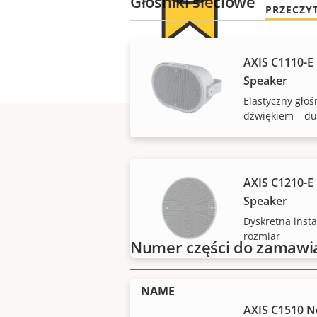
Głośniki sieciowe
PRZECZY
AXIS C1110-E
Speaker
Elastyczny gło
dźwiękiem – du
AXIS C1210-E 
Speaker
Dyskretna insta
rozmiar
Numer części do zamawi
NAME
AXIS C1510 N