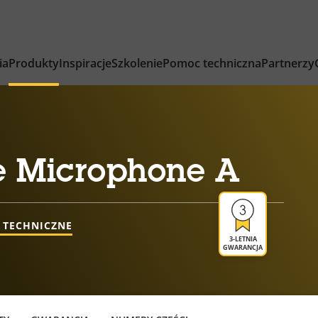
ia
Produkty
Inspiracje
Szkolenie
Pomoc techniczna
Partnerzy
e Microphone A
 TECHNICZNE
3-LETNIA
GWARANCJA