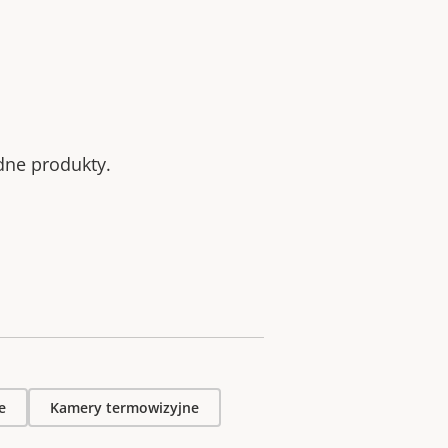
odne produkty.
e
Kamery termowizyjne