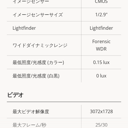
プ
イメージセンサー
CMOS
ロ
プ
イメージセンサーサイズ
1/2.9"
パ
ロ
テ
パ
Lightfinder
Lightfinder
ィ
テ
の
ィ
Forensic
ワイドダイナミックレンジ
説
値
WDR
明
最低照度/光感度 (カラー)
0.15 lux
最低照度/光感度 (白黒)
0 lux
ビデオ
プ
最大ビデオ解像度
3072x1728
ロ
プ
最大フレーム/秒
25/30
パ
ロ