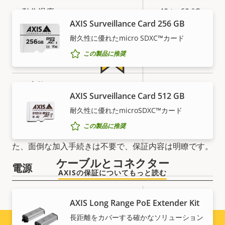
動作温度
-40 to 60 °C
AXIS Surveillance Card 256 GB
○
屋外対応
耐久性に優れたmicro SDXC™カード
この製品に推奨
耐衝撃等級
IK10
IP定格
IP66, IP67
安心の5年間保証
AXIS Surveillance Card 512 GB
○
再塗装向けに設計
耐久性に優れたmicroSDXC™カード
Axisの新しい5年間保証は、5年間のトラブルフリーの製
この製品に推奨
品所有をお約束し、費用対効果を高めるものです。ま
持続可能性
PVC free
た、面倒な加入手続きは不要で、保証内容は明瞭です。
ケーブルとコネクター
電源
AXISの保証についてもっと読む
プ
電力 (最大)
-
AXIS Long Range PoE Extender Kit
ロ
プ
長距離をカバーする確かなソリューション
電力 (平均)
-
パ
ロ