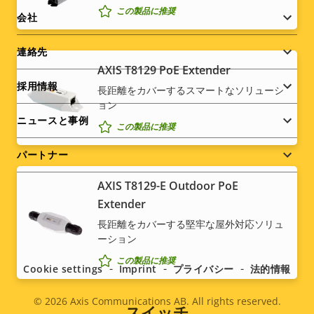
この製品に推奨
Footer
テ
パ
会社
ィ
テ
menu
の
ィ
連絡先
AXIS T8129 PoE Extender
説
値
採用情報
明
長距離をカバーするスマートなソリューシ
ョン
ニュースと事例
この製品に推奨
パートナー
AXIS T8129-E Outdoor PoE
Extender
Social
長距離をカバーする堅牢な屋外対応ソリュ
ーション
menu
この製品に推奨
Cookie settings
Imprint
プライバシー
法的情報
© 2026
Axis Communications AB. All rights reserved.
Legal
スイッチ