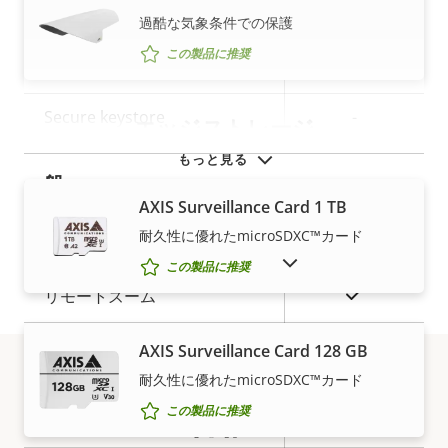
プ
○
署名付きOS
の
ィ
過酷な気象条件での保護
ロ
プ
説
値
この製品に推奨
パ
セキュアブート
ロ
–
明
テ
パ
Secure keystore
-
ィ
テ
エッジストレージ
の
ィ
もっと見る
説
値
一般
明
AXIS Surveillance Card 1 TB
耐久性に優れたmicroSDXC™カード
プ
○
リモートフォーカス
販売終了製品を表示
ロ
プ
この製品に推奨
パ
ロ
○
リモートズーム
テ
パ
ィ
テ
○
内蔵IR
AXIS Surveillance Card 128 GB
の
ィ
耐久性に優れたmicroSDXC™カード
説
ローカルストレージ (メモリー
値
保証
○
この製品に推奨
明
カードスロット)