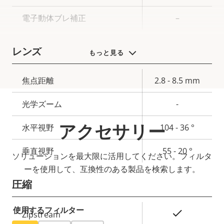
テ
パ
電子動体ブレ補正
–
ィ
テ
の
ィ
説
値
レンズ
もっと見る
明
プ
焦点距離
2.8 - 8.5 mm
ロ
プ
光学ズーム
-
パ
ロ
テ
パ
アクセサリー
水平視野
104 - 36 °
ィ
テ
の
ィ
垂直視野
55 - 20 °
ソリューションを最大限に活用してください。フィルタ
説
値
ーを使用して、互換性のある製品を検索します。
明
圧縮
使用するフィルター
プ
○
Zipstream