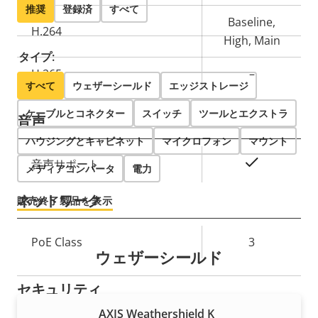
ロ
プ
推奨
登録済
すべて
パ
ロ
Baseline,
H.264
テ
パ
High, Main
タイプ:
ィ
テ
H.265
–
の
ィ
すべて
ウェザーシールド
エッジストレージ
説
値
ケーブルとコネクター
明
スイッチ
ツールとエクストラ
音声
ハウジングとキャビネット
マイクロフォン
マウント
プ
○
音声サポート
メディアコンバータ
電力
ロ
プ
ネットワーク
パ
ロ
販売終了製品を表示
テ
パ
ィ
テ
プ
PoE Class
3
ウェザーシールド
の
ィ
ロ
プ
説
値
パ
ロ
セキュリティ
明
テ
パ
AXIS Weathershield K
ィ
テ