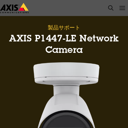
メ
open s
Op
Clo
イ
ン
コ
製品サポート
ン
AXIS P1447-LE Network
テ
ン
Camera
ツ
に
ス
キ
ッ
プ