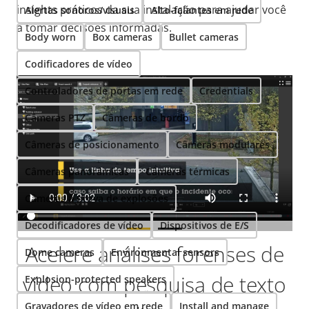
insights práticos da sua instalação para ajudar você
Alertas sonoros/visuais
Alto-falantes em rede
a tomar decisões informadas.
Body worn
Box cameras
Bullet cameras
Codificadores de vídeo
Controladores de portas em rede
Credentials
Câmeras PTZ
Câmeras de bordo
Câmeras de posicionamento
Câmeras modulares
Câmeras panorâmicas
Câmeras térmicas
Câmeras à prova de explosões
Decodificadores de vídeo
Dispositivos de E/S
Acelere análises forenses de
Dome cameras
Environmental sensors
vídeo com pesquisa de texto
Explosion-protected speakers
Gravadores de vídeo em rede
Install and manage