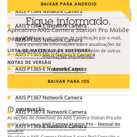
BAIXAR PARA ANDROID
AXIS P1364 Network Camera
Fique informado.
AXIS P1364-E Network Camera
Aplicativo AXIS Camera Station Pro Mobile
para iOS
A Axis oferece um serviço de notificação por e-mail,
AXIS P1365 Network Camera
para o envio de informações sobre atualizações de
LISTA DE MATERIAIS DE SOFTWARE
versão do AXIS Camera Station Pro, além de outras
AXIS P1365 Mk II Network Camera
informações importantes.
NOTAS DE VERSÃO
AXIS P1365-E Network Camera
ASSINE AQUI
BAIXAR PARA IOS
AXIS P1365-E Mk II Network Camera
AXIS P1367 Network Camera
OBSERVAÇÃO
AXIS P1367-E Network Camera
As opções de download do AXIS Camera Station Pro são
explicadas aqui:
AXIS Camera Station Pro – Manual do
AXIS P1368-E Network Camera
usuário
.
Atualizar o AXIS Camera Station 5 para Pro? Consulte o