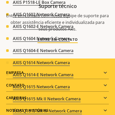
AXIS P1518-LE Box Camera
Suporte técnico
AXIS Q1602 Network Camera
Entre em contato com nossa equipe de suporte para
obter assistência eficiente e individualizada para
AXIS Q1602-E Network Camera
seus produtos Axis.
AXIS Q1604 Network Camera
ENTRE EM CONTATO
AXIS Q1604-E Network Camera
AXIS Q1614 Network Camera
Footer
EMPRESA
AXIS Q1614-E Network Camera
menu
CONTATO
AXIS Q1615 Network Camera
CARREIRAS
AXIS Q1615 Mk II Network Camera
NOTÍCIAS E HISTÓRIAS
AXIS Q1615 Mk III Network Camera