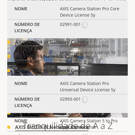
PIN, códigos QR e placas de licença.
AXIS Camera Station Pro Core
Device License 5y
Box cameras
02991-001
AXIS M1004-W Network Camera
AXIS Camera Station Pro
Universal Device License 1y
AXIS M1011 Network Camera
02992-001
AXIS M1011-W Network Camera
AXIS Camera Station Pro
AXIS M1013 Network Camera
Universal Device License 5y
AXIS M1014 Network Camera
02993-001
AXIS M1025 Network Camera
AXIS Camera Station 5 to Pro
Tranquilidade de A a Z
AXIS M1031-W Network Camera
Upgrade eLicense