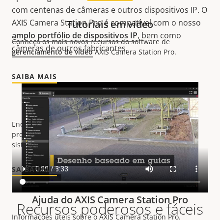
com centenas de câmeras e outros dispositivos IP. O
AXIS Camera Station Pro é compatível com o nosso
Tutoriais em vídeo
amplo portfólio de dispositivos IP
, bem como
Conheça os mais novos recursos do software de
câmeras de outros fabricantes.
gerenciamento de vídeo
AXIS Camera Station Pro.
SAIBA MAIS
Diretrizes de hardware
Encontre diretrizes de hardware, informações sobre
produtos compatíveis e como projetar e manter seu
sistema.
SAIBA MAIS
Ajuda do AXIS Camera Station Pro
Recursos poderosos e fáceis
Informações úteis sobre o AXIS Camera Station Pro.