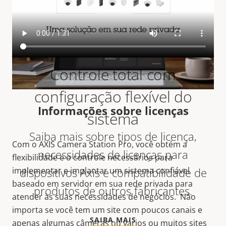
Controle total com
configuração flexível do
Informações sobre licenças
sistema
Saiba mais sobre tipos de licença,
Com o AXIS Camera Station Pro, você obtém a
necessidades de licenças para
flexibilidade e o controle necessários para
dispositivos Axis e compatibilidade de
implementar e implantar um sistema confiável
baseado em servidor em sua rede privada para
produtos de outros fabricantes.
atender às suas necessidades de negócios. Não
importa se você tem um site com poucos canais e
SAIBA MAIS
apenas algumas câmeras ou vários ou muitos sites