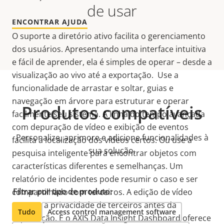
de usar
ENCONTRAR AJUDA
O suporte a diretório ativo facilita o gerenciamento
dos usuários. Apresentando uma interface intuitiva
e fácil de aprender, ela é simples de operar – desde a
visualização ao vivo até a exportação. Use a
funcionalidade de arrastar e soltar, guias e
navegação em árvore para estruturar e operar
Produtos compatíveis
facilmente seu sistema. A linha do tempo avançada
com depuração de vídeo e exibição de eventos
Personalize, aprimore e adicione funcionalidades à
facilita a localização dos vídeos certos. Ou use a
sua solução.
pesquisa inteligente para encontrar objetos com
características diferentes e semelhanças. Um
relatório de incidentes pode resumir o caso e ser
Filtrar por tipo de produto:
compartilhado com terceiros. A edição de vídeo
protege a privacidade de terceiros antes da
Tudo
Access control management software
exportação. E o AXIS Data Insight Dashboard oferece