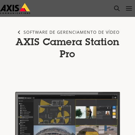
Pular
open s
Op
Clo
para
conteúdo
principal
SOFTWARE DE GERENCIAMENTO DE VÍDEO
AXIS Camera Station
Pro