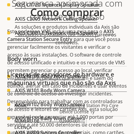
Segurança aprimorada com
AXIS C1720 Network Display Speaker
Como comprar
controle de acesso
AXIS C2005 Network Ceiling Speaker
As soluções e produtos individuais da Axis são
Este poderoso VMS inclui uma guia para o
AXIS
AXIS C3003-E Network Horn Speaker
vendidos e instalados por nossos parceiros
Camera Station Secure Entry
para que você possa
confiáveis.
gerenciar facilmente os visitantes e verificar o
acesso às suas instalações. O software de controle
Body worn
de acesso unificado e intuitivo e os recursos de VMS
permitem gerenciar o acesso ao local, verificar
Licenças de servidores de hardware e
AXIS W100 Body Worn Camera
visualmente as pessoas que entram e saem do
máquinas virtuais que não são da Axis
edifício, alertar em caso de incidentes e usar eventos
AXIS W101 Body Worn Camera
de controle de acesso ao investigar incidentes.
Desenvolvido para trabalhar com as controladoras
AXIS W102 Body Worn Camera
AXIS Camera Station Pro Core
de acesso e leitores de cartões Axis, esta solução
Device License 1y
expansível pode gerenciar até 1.000 portas por
AXIS W120 Body Worn Camera
02990-001
servidor e até 50.000 detentores de credencial com
AXIS W800 System Controller
suporte a vários tipos de credenciais, como cartões,