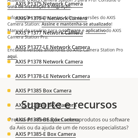
AXIS P1375 Network Camera
Guia de instalação e migração
.
Informações mais recentes sobre as versões do AXIS
AXIS P1375-E Network Camera
Camera Station:
Assine e mantenha-se atualizado
!
Manual do usuário para o
software
e
aplicativo
do AXIS
AXIS P1377 Network Camera
Camera Station Pro.
AXIS P1377-LE Network Camera
Encontre versões anteriores do AXIS Camera Station Pro
aqui
.
AXIS P1378 Network Camera
AXIS P1378-LE Network Camera
AXIS P1385 Box Camera
Suporte e recursos
AXIS P1385-B Box Camera
Precisa de informações sobre produtos ou software
AXIS P1385-BE Box Camera
da Axis ou da ajuda de um de nossos especialistas?
AXIS P1385-E Box Camera