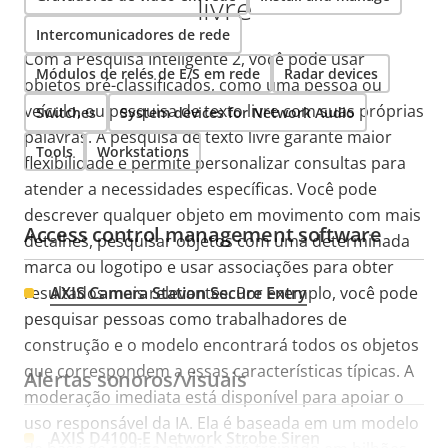
livre
Intercomunicadores de rede
Com a Pesquisa Inteligente 2, você pode usar
Módulos de relés de E/S em rede
Radar devices
objetos pré-classificados, como uma pessoa ou
veículo, ou pesquisa de texto livre com suas próprias
Switches
System devices for Network Audio
palavras. A pesquisa de texto livre garante maior
Tools
Workstations
flexibilidade e permite personalizar consultas para
atender a necessidades específicas. Você pode
descrever qualquer objeto em movimento com mais
Access control management software
detalhes, pesquisar objetos com uma determinada
marca ou logotipo e usar associações para obter
AXIS Camera Station Secure Entry
resultados mais relevantes. Por exemplo, você pode
pesquisar pessoas como trabalhadores de
construção e o modelo encontrará todos os objetos
que correspondem a essas características típicas. A
Alertas sonoros/visuais
moderação imediata está disponível para apoiar o
uso responsável da IA. Ela é baseada em um modelo
AXIS D4100-E Network Strobe Siren