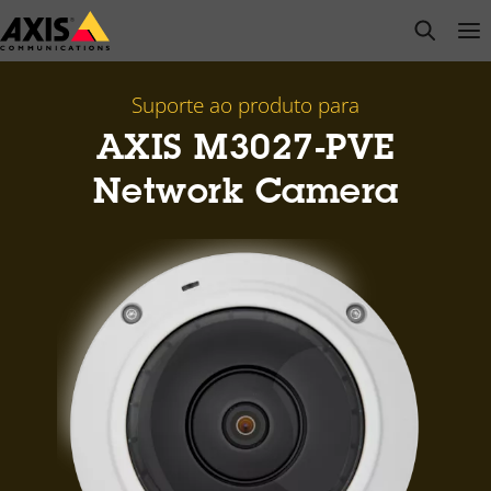
Pular
open s
Op
Clo
para
conteúdo
principal
Suporte ao produto para
AXIS M3027-PVE
Network Camera