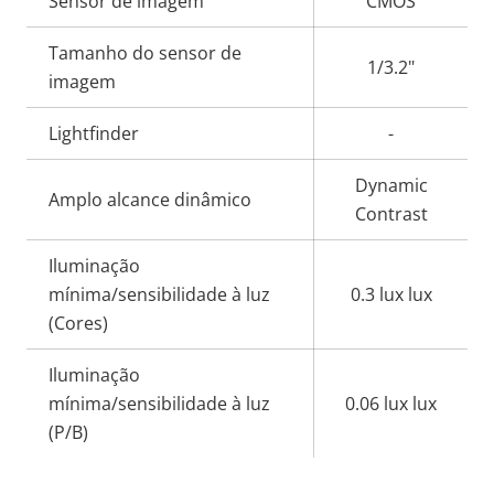
Descrição
Sensor de imagem
CMOS
Valor da
da
propriedade
Tamanho do sensor de
propriedade
1/3.2"
imagem
Lightfinder
-
Dynamic
Amplo alcance dinâmico
Contrast
Iluminação
mínima/sensibilidade à luz
0.3 lux lux
(Cores)
Iluminação
mínima/sensibilidade à luz
0.06 lux lux
(P/B)