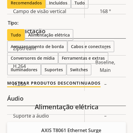
Recomendados
Incluídos
Tudo
Campo de visão vertical
168 °
Tipo:
Compactação
Tudo
Alimentação elétrica
Armazenamento de borda
Cabos e conectores
Descrição
Zipstream
–
Valor da
da
Conversores de mídia
Ferramentas e extras
propriedade
Baseline,
propriedade
H.264
Iluminadores
Suportes
Switches
Main
MOSTRAR PRODUTOS DESCONTINUADOS
H.265
–
Áudio
Alimentação elétrica
Descrição
Suporte a áudio
–
Valor da
da
propriedade
AXIS T8061 Ethernet Surge
propriedade