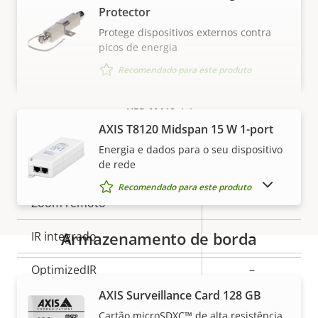
Segurança
Protector
Protege dispositivos externos contra
Descrição
OS assinado
–
picos de energia
Valor da
da
Recomendado para este produto
propriedade
Inicialização segura
–
propriedade
VER MAIS
Geral
AXIS T8120 Midspan 15 W 1-port
Energia e dados para o seu dispositivo
de rede
Descrição
Foco remoto
–
Valor da
MOSTRAR PRODUTOS DESCONTINUADOS
da
Recomendado para este produto
propriedade
Zoom remoto
–
propriedade
Armazenamento de borda
IR integrado
–
OptimizedIR
–
Garantia
AXIS Surveillance Card 128 GB
Armazenamento local
Cartão microSDXC™ de alta resistência