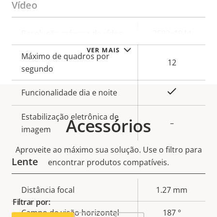
Vídeo
Descrição
Resolução máxima de vídeo
2592x1944
Valor da
da
VER MAIS
propriedade
Máximo de quadros por
propriedade
12
segundo
Sim
Funcionalidade dia e noite
Estabilização eletrônica de
Acessórios
–
imagem
Aproveite ao máximo sua solução. Use o filtro para
Lente
encontrar produtos compatíveis.
Descrição
Distância focal
1.27 mm
Valor da
Filtrar por:
da
propriedade
Campo de visão horizontal
187 °
propriedade