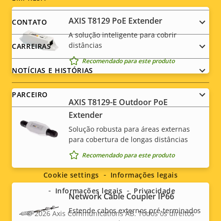
Footer
menu
AXIS T8129 PoE Extender
CONTATO
A solução inteligente para cobrir
distâncias
CARREIRAS
Recomendado para este produto
NOTÍCIAS E HISTÓRIAS
PARCEIRO
AXIS T8129-E Outdoor PoE
Extender
Solução robusta para áreas externas
para cobertura de longas distâncias
Social
Recomendado para este produto
menu
Cookie settings
Informações legais
Informações legais
Privacidade
Network Cable Coupler IP66
Estende cabos externos pré-terminados
© 2026
Axis Communications AB. Todos os direitos