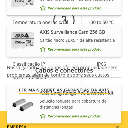
Sim
(entrada para cartão de
Recomendado para este produto
memória)
Temperatura operacional
-30 to 50 °C
AXIS Surveillance Card 256 GB
Sim
Para uso em áreas externas
Cartão micro SDXC™ de alta resistência
Recomendado para este produto
Para ainda mais tranquilidade
Classificação de vandalismo
IK10
Classificação IP
IP66
Nossa garantia de 3 anos oferece propriedade sem
Cabos e conectores
problemas, além de controle sobre seus custos.
Sustentabilidade
-
LER MAIS SOBRE AS GARANTIAS DA AXIS
AXIS Long Range PoE Extender Kit
Solução robusta para cobertura de
distâncias longas
Recomendado para este produto
EMPRESA