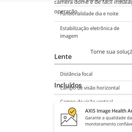
propriedad
câmera dome é de fácil instal
propriedade
operação.
Funcionalidade dia e noite
Estabilização eletrônica de
imagem
Torne sua soluçã
Lente
Distância focal
Descrição
Valor da
Incluídos
da
Campo de visão horizontal
propriedad
propriedade
Campo de visão vertical
AXIS Image Health An
Garante a qualidade d
Pan, Tilt, Zoom
monitoramento confiáv