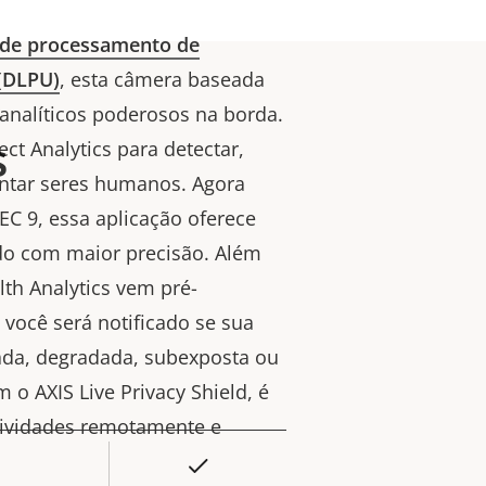
 de processamento de
(DLPU)
, esta câmera baseada
analíticos poderosos na borda.
s
ct Analytics para detectar,
contar seres humanos. Agora
 9, essa aplicação oferece
o com maior precisão. Além
lth Analytics vem pré-
 você será notificado se sua
da, degradada, subexposta ou
m o AXIS Live Privacy Shield, é
atividades remotamente e
Sim