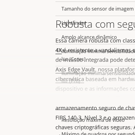
Valor da
da
Tamanho do sensor de imagem
propriedad
propriedade
Robusta com segu
Lightfinder
Amplo alcance dinâmico
Essa câmera robusta com class
4X
é resistente a vandalismos 
Iluminação mínima/sensibilidad
luz (Cores)
de invasão integrada pode det
Axis Edge Vault
, nossa plataf
Iluminação mínima/sensibilidad
cibernética
baseada em hardwa
luz (P/B)
dispositivo e as informações c
acesso não autorizado. Ela ta
Vídeo
armazenamento seguro de chav
FIPS 140-3, Nível 3 e o armaz
Resolução máxima de vídeo
Descrição
Valor da
chaves criptográficas seguras. 
da
Máximo de quadros por segund