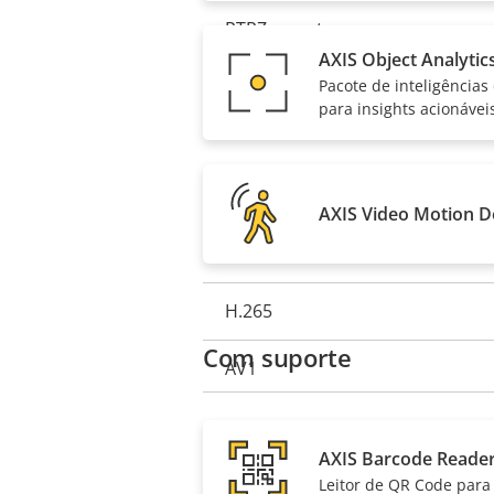
PTRZ remoto
Descrição
Valor da
AXIS Object Analytic
da
propriedad
Pacote de inteligências
Compactação
propriedade
para insights acionávei
Descrição
Zipstream
Valor da
da
AXIS Video Motion D
propriedad
H.264
propriedade
H.265
Com suporte
AV1
AXIS Barcode Reade
Leitor de QR Code para 