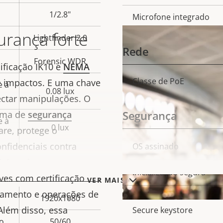
Va
da
1/2.8"
e
pro
Microfone integrado
propriedade
rança forte
Lightfinder 2.0
Rede
Forensic WDR
ificação IK10 e
NEMA
Classe de PoE
e impactos. E uma chave
Descrição
e à
Va
0.08 lux
ectar manipulações. O
da
pro
Segurança
orma de
segurança
propriedade
e à
0 lux
re, protege o
onfidenciais contra
Descrição
OS assinado
Va
mbém oferece
da
pro
Inicialização segura
es com certificação
propriedade
VER MAIS
enamento e operações de
1920x1080
Além disso, essa
Secure keystore
o
50/60