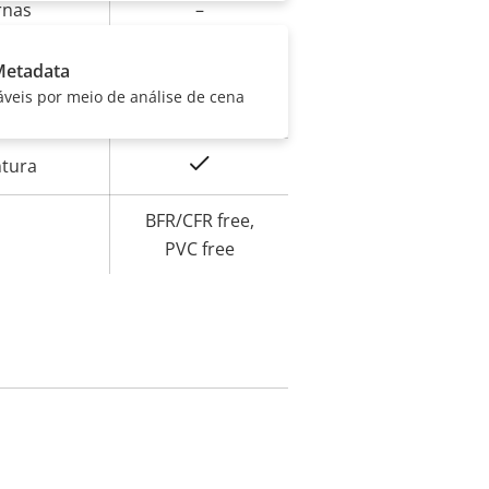
rnas
–
ismo
IK10
Metadata
áveis por meio de análise de cena
IP54
Sim
ntura
BFR/CFR free,
PVC free