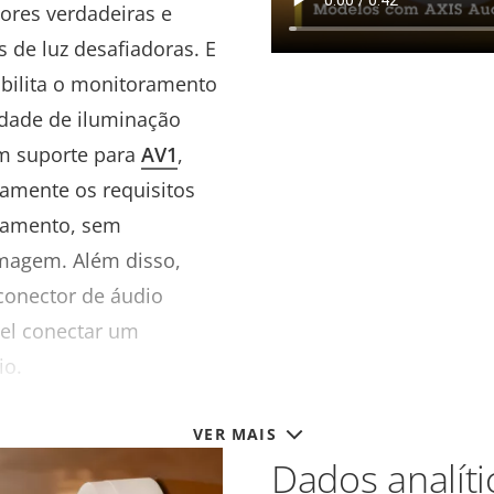
cores verdadeiras e
 de luz desafiadoras. E
bilita o monitoramento
idade de iluminação
 suporte para
AV1
,
vamente os requisitos
namento, sem
magem. Além disso,
onector de áudio
vel conectar um
io.
VER MAIS
Dados analíti