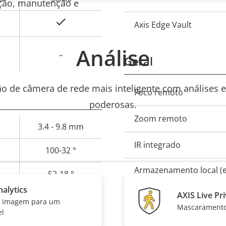
e
ação, manutenção e
Sim
Axis Edge Vault
Análise
–
Geral
o de câmera de rede mais inteligente com análises e
Descrição
Foco remoto
Va
poderosas.
da
pro
Zoom remoto
propriedade
3.4 - 9.8 mm
IR integrado
100-32 °
e
Armazenamento local (
52-18 °
para cartão de memória
alytics
AXIS Live Pr
a imagem para um
Temperatura operacion
Mascaramento 
el