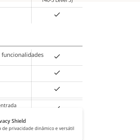
140-3 Level 3)
Sim
 funcionalidades
Sim
lor da
priedade
Sim
Sim
entrada
Sim
)
ivacy Shield
al
0 to 50 °C
de privacidade dinâmico e versátil