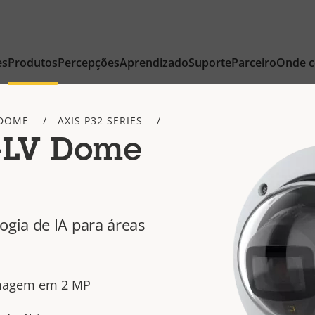
es
Produtos
Percepções
Aprendizado
Suporte
Parceiro
Onde 
DOME
AXIS P32 SERIES
-LV Dome
gia de IA para áreas
imagem em 2 MP