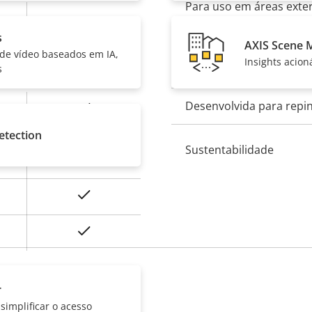
Para uso em áreas exte
–
s
Classificação de vandal
AXIS Scene 
e
 de vídeo baseados em IA,
Insights acion
s
Classificação IP
Desenvolvida para repi
Sim
etection
e
Baseline, High,
Sustentabilidade
Main
Sim
On
r
simplificar o acesso