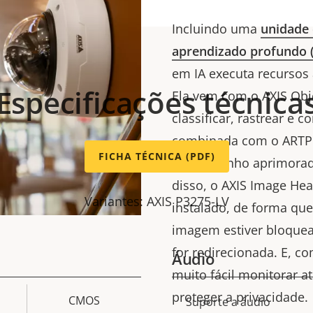
Incluindo uma
unidade
aprendizado profundo 
em IA executa recursos 
Especificações técnica
Ela vem com o AXIS Obje
classificar, rastrear e 
combinada com o ARTPEC
FICHA TÉCNICA (PDF)
desempenho aprimorad
disso, o AXIS Image Hea
Variantes: AXIS P3275-LV
instalado, de forma que
imagem estiver bloquea
for redirecionada. E, co
Áudio
muito fácil monitorar 
proteger a privacidade.
CMOS
Descrição
Suporte a áudio