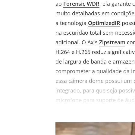
ao
Forensic WDR
, ela garante 
muito detalhadas em condições
a tecnologia
OptimizedIR
possi
na escuridão total sem necess
adicional. O Axis
Zipstream
com
H.264 e H.265 reduz significati
de largura de banda e armaze
comprometer a qualidade da i
essa câmera dome possui um c
integrado, para que seja possí
microfone para suporte de áud