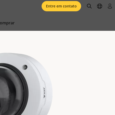
open searc
open l
faz
Entre em contato
comprar