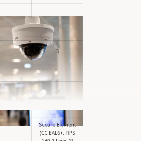
lor da
priedade
–
3
lor da
priedade
Sim
lor da
priedade
Sim
Secure Element
(CC EAL6+, FIPS