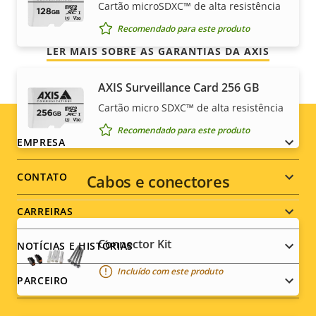
Cartão microSDXC™ de alta resistência
problemas, além de controle sobre seus custos.
Recomendado para este produto
LER MAIS SOBRE AS GARANTIAS DA AXIS
AXIS Surveillance Card 256 GB
Cartão micro SDXC™ de alta resistência
Recomendado para este produto
Footer
EMPRESA
menu
CONTATO
Cabos e conectores
CARREIRAS
Connector Kit
NOTÍCIAS E HISTÓRIAS
Incluído com este produto
PARCEIRO