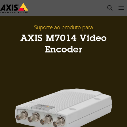
Pular
open s
Op
Clo
para
conteúdo
principal
Suporte ao produto para
AXIS M7014 Video
Encoder