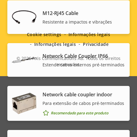
M12-RJ45 Cable
Social
Resistente a impactos e vibrações
menu
Cookie settings
Informações legais
Informações legais
Privacidade
Network Cable Coupler IP66
© 2026
Axis Communications AB. Todos os direitos
reservados.
Estende cabos externos pré-terminados
Legal
menu
Network cable coupler indoor
Para extensão de cabos pré-terminados
Recomendado para este produto