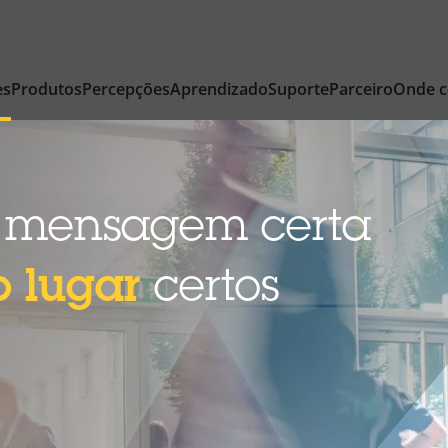
es
Produtos
Percepções
Aprendizado
Suporte
Parceiro
Onde 
a mensagem certa
 lugar
certos