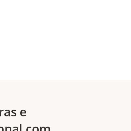
ras e
ional com