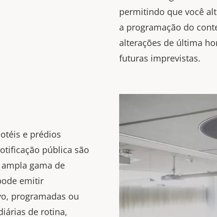
permitindo que você al
a programação do conte
alterações de última h
futuras imprevistas.
hotéis e prédios
otificação pública são
a ampla gama de
pode emitir
vo, programadas ou
árias de rotina,