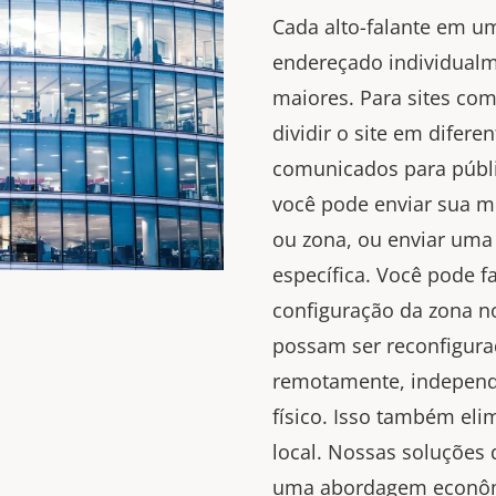
Cada alto-falante em u
endereçado individual
maiores. Para sites com 
dividir o site em difere
comunicados para públi
você pode enviar sua 
ou zona, ou enviar um
específica. Você pode fa
configuração da zona n
possam ser reconfigur
remotamente, indepen
físico. Isso também eli
local. Nossas soluções
uma abordagem econômi