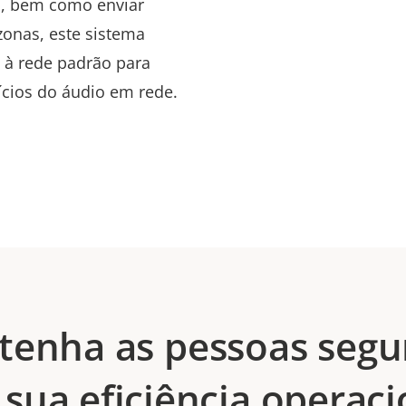
o, bem como enviar
zonas, este sistema
e à rede padrão para
ícios do áudio em rede.
enha as pessoas segu
sua eficiência operac