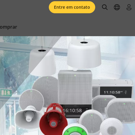
open searc
open l
faz
Entre em contato
comprar