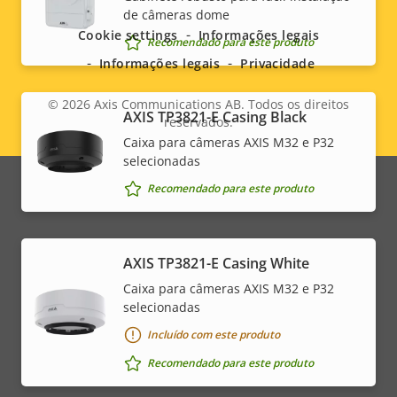
dependendo da opção de hardware escolhida.
de câmeras dome
menu
Cookie settings
Informações legais
Recomendado para este produto
Informações legais
Privacidade
© 2026
Axis Communications AB. Todos os direitos
AXIS TP3821-E Casing Black
reservados.
Legal
Caixa para câmeras AXIS M32 e P32
selecionadas
menu
Recomendado para este produto
AXIS TP3821-E Casing White
Caixa para câmeras AXIS M32 e P32
selecionadas
Incluído com este produto
Recomendado para este produto