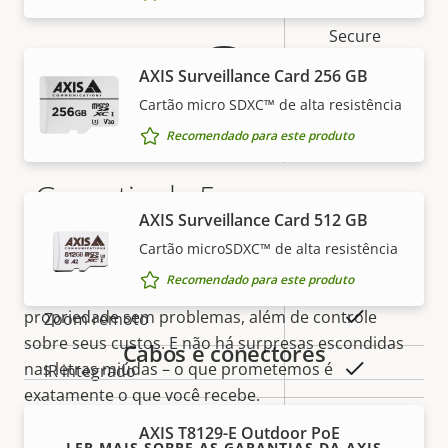
Secure
Secure keystore
Element (CC
AXIS Surveillance Card 256 GB
EAL6+)
Cartão micro SDXC™ de alta resistência
Sim
Axis Edge Vault
Recomendado para este produto
Garantia de 5 anos para sua
Geral
AXIS Surveillance Card 512 GB
tranquilidade
Cartão microSDXC™ de alta resistência
Descrição
Sim
Foco remoto
Valor da
Recomendado para este produto
da
Nossa nova garantia de 5 anos oferece anos de
propriedade
propriedade
Sim
propriedade sem problemas, além de controle
Zoom remoto
sobre seus custos. E não há surpresas escondidas
Cabos e conectores
Sim
nas letras miúdas – o que prometemos é
IR integrado
exatamente o que você recebe.
Armazenamento local
AXIS T8129-E Outdoor PoE
Sim
(entrada para cartão de
LER MAIS SOBRE AS GARANTIAS DA AXIS