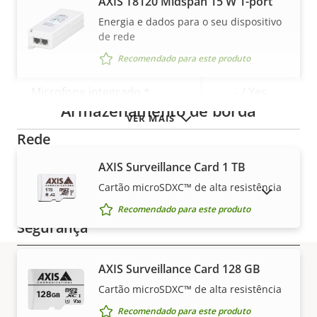
AXIS T8120 Midspan 15 W 1-port
Áudio
Energia e dados para o seu dispositivo
de rede
Descrição
Suporte a áudio
Yes
Recomendado para este produto
Valor da
da
propriedade
Microfone integrado *
- / Yes
propriedade
Armazenamento de borda
VER MAIS
Rede
AXIS Surveillance Card 1 TB
Descrição
Classe de PoE
3
Cartão microSDXC™ de alta resistência
Valor da
MOSTRAR PRODUTOS DESCONTINUADOS
da
propriedade
Recomendado para este produto
propriedade
Segurança
Descrição
AXIS Surveillance Card 128 GB
Sim
OS assinado
Valor da
da
Cartão microSDXC™ de alta resistência
Garantia
propriedade
propriedade
Sim
Inicialização segura
Recomendado para este produto