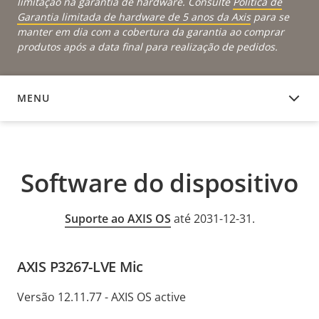
limitação na garantia de hardware. Consulte
Política de
Garantia limitada de hardware de 5 anos da Axis
para se
manter em dia com a cobertura da garantia ao comprar
produtos após a data final para realização de pedidos.
MENU
SOFTWARE DO DISPOSITIVO
Software do dispositivo
Suporte ao AXIS OS
até 2031-12-31.
AXIS P3267-LVE Mic
Versão 12.11.77 - AXIS OS active