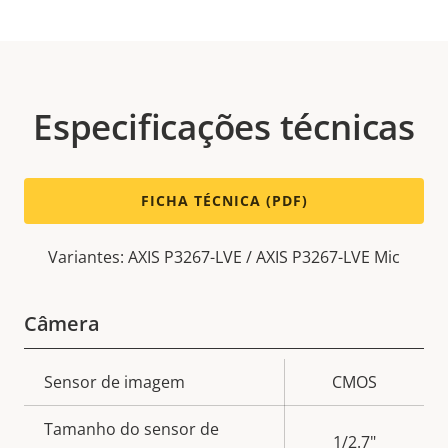
Especificações técnicas
FICHA TÉCNICA (PDF)
Variantes: AXIS P3267-LVE / AXIS P3267-LVE Mic
Câmera
Descrição
Sensor de imagem
CMOS
Valor da
da
propriedade
Tamanho do sensor de
propriedade
1/2.7"