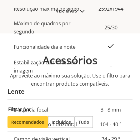
Descrição
Resolução máxima de vídeo
2592x1944
VER MAIS
Valor da
da
propriedade
Máximo de quadros por
propriedade
25/30
segundo
Sim
Funcionalidade dia e noite
Acessórios
Estabilização eletrônica de
–
imagem
Aproveite ao máximo sua solução. Use o filtro para
encontrar produtos compatíveis.
Lente
Filtrar por:
Descrição
Distância focal
3 - 8 mm
Valor da
da
propriedade
Recomendados
Incluídos
Tudo
Campo de visão horizontal
104 - 40 °
propriedade
Campo de visão vertical
74 - 29 °