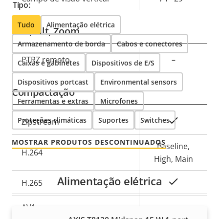
Tipo:
Tudo
Alimentação elétrica
Pan, Tilt, Zoom
Armazenamento de borda
Cabos e conectores
Descrição
PTRZ remoto
–
Caixas e gabinetes
Dispositivos de E/S
Valor da
da
propriedade
Dispositivos portcast
Environmental sensors
propriedade
Compactação
Ferramentas e extras
Microfones
Proteções climáticas
Descrição
Suportes
Switches
Sim
Zipstream
Valor da
da
propriedade
MOSTRAR PRODUTOS DESCONTINUADOS
propriedade
Baseline,
H.264
High, Main
Alimentação elétrica
Sim
H.265
AV1
–