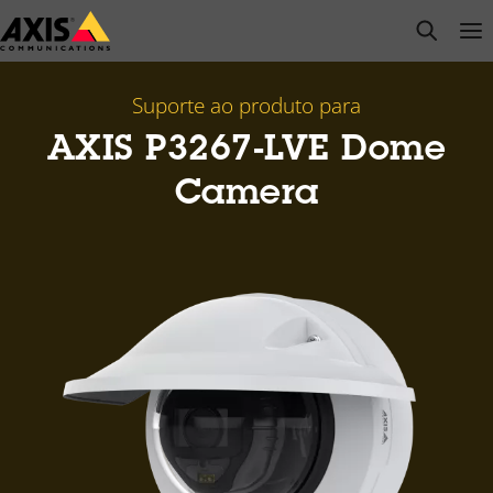
Pular
open s
Op
Clo
para
conteúdo
principal
Suporte ao produto para
AXIS P3267-LVE Dome
Camera