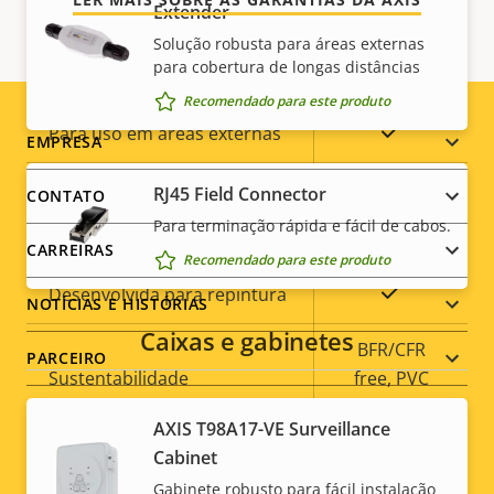
Extender
memória)
Solução robusta para áreas externas
para cobertura de longas distâncias
Temperatura operacional
-40 to 50 °C
Recomendado para este produto
Sim
Para uso em áreas externas
Footer
EMPRESA
menu
Classificação de vandalismo
IK10
RJ45 Field Connector
CONTATO
Para terminação rápida e fácil de cabos.
Classificação IP
IP66
CARREIRAS
Recomendado para este produto
Sim
Desenvolvida para repintura
NOTÍCIAS E HISTÓRIAS
Caixas e gabinetes
BFR/CFR
PARCEIRO
Sustentabilidade
free, PVC
free
AXIS T98A17-VE Surveillance
Cabinet
Social
* Algumas especificações técnicas podem variar
Gabinete robusto para fácil instalação