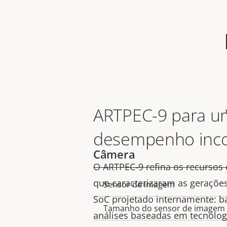
ARTPEC-9 para u
desempenho inc
Câmera
O ARTPEC-9 refina os recursos 
que caracterizaram as geraçõe
Sensor de imagem
Descrição
Valor da
SoC projetado internamente: bai
da
Tamanho do sensor de imagem
propriedad
análises baseadas em tecnolog
propriedade