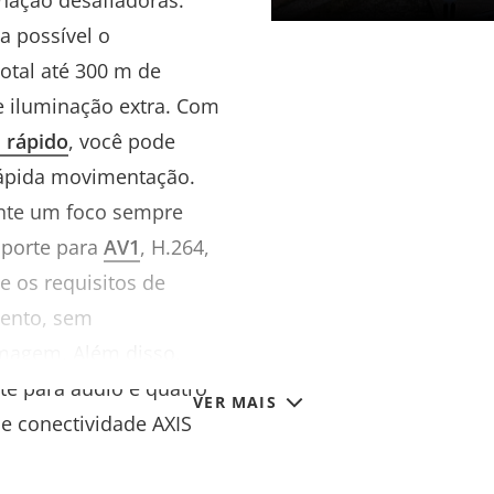
ação desafiadoras.
a possível o
otal até 300 m de
e iluminação extra. Com
 rápido
, você pode
rápida movimentação.
ante um foco sempre
porte para
AV1
, H.264,
e os requisitos de
ento, sem
magem. Além disso,
te para áudio e quatro
VER MAIS
e conectividade AXIS