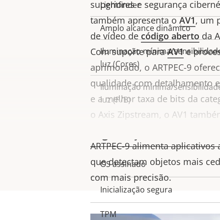
superiores e segurança cibernét
Lightfinder
também apresenta o
AV1
, um 
Amplo alcance dinâmico
de vídeo de
código aberto
da A
Com suporte para
Iluminação mínima/sensibilidad
AV1
e proce
luz (Cores)
aprimorado, o ARTPEC-9 oferece
qualidade com detalhamento e
Iluminação mínima/sensibilidad
e a melhor taxa de bits da cat
luz (P/B)
o Axis Zipstream, o AV1 també
descomplicado, no local e na 
Segurança
ARTPEC-9 alimenta aplicativos 
que detectam objetos mais ced
Descrição
OS assinado
Valor da
com mais precisão.
da
propriedad
Inicialização segura
propriedade
TPM