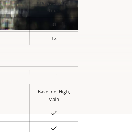
preset position
tour
31
12
Sim
lor da
priedade
Baseline, High,
Main
Sim
On