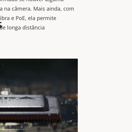
cia na câmera. Mais ainda, com
ibra e PoE, ela permite
s
de longa distância
n
360 endless
lor da
+20 to -90
priedade