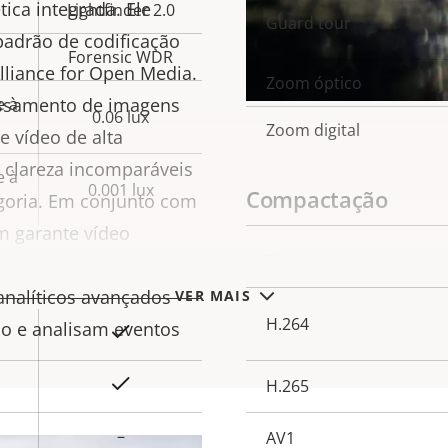
ica integrada. Ele
Lightfinder 2.0
Guard tour
padrão de codificação
Forensic WDR
lliance for Open Media.
Zoom óptico
e à
ssamento de imagens
0.06 lux
Zoom digital
 vídeo de alta
 clareza incomparáveis
e à
0.001 lux
Compactação
egoria. Em conjunto com
m garante vídeo
Descrição
Zipstream
nuvem. E mais, o
Va
da
analíticos avançados
VER MAIS
pro
H.264
propriedade
o e analisam eventos
Sim
e
Sim
H.265
–
AV1