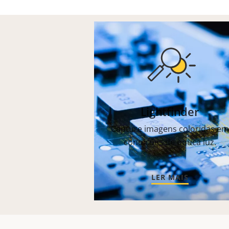
Lightfinder
Capture imagens coloridas em
condições de pouca luz.
LER MAIS