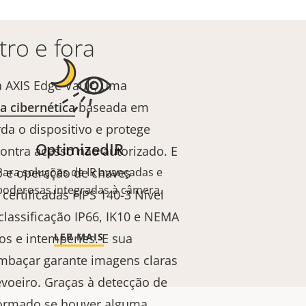
ro e fora
a AXIS Edge Vault, uma
a cibernética
baseada em
da o dispositivo e protege
OptimizedIR
ontra acesso não autorizado. E
 e operação de chaves
Para soluções de IR avançadas e
poderosas integradas à câmera.
 certificadas FIPS 140-3 Nível
 classificação IP66, IK10 e NEMA
tos e intempéries. E sua
LER MAIS
mbaçar garante imagens claras
voeiro. Graças à detecção de
formado se houver alguma