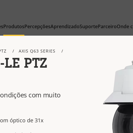
es
Produtos
Percepções
Aprendizado
Suporte
Parceiro
Onde 
PTZ
AXIS Q63 SERIES
-LE PTZ
condições com muito
oom óptico de 31x