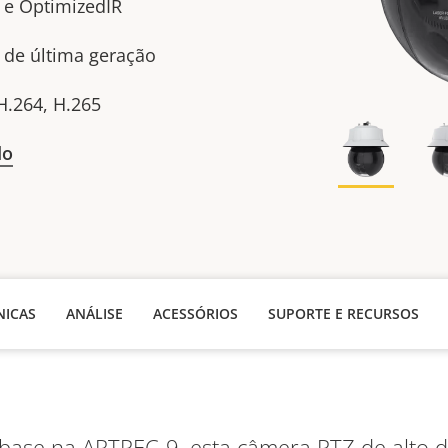
 e OptimizedIR
A de última geração
 H.264, H.265
do
NICAS
ANÁLISE
ACESSÓRIOS
SUPORTE E RECURSOS
base na ARTPEC-9, esta câmera PTZ de alt