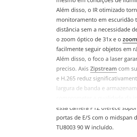
mesmo em condições de ilumin
Além disso, o IR otimizado torn
monitoramento em escuridão t
distância sem a necessidade d
o zoom óptico de 31x e o
zoom
facilmente seguir objetos em 
Além disso, o foco a laser gar
preciso. Axis
Zipstream
com su
e H.265 reduz significativament
largura de banda e armazenam
comprometer a qualidade da i
essa câmera PTZ oferece supor
portas de E/S com o midspan d
TU8003 90 W incluído.