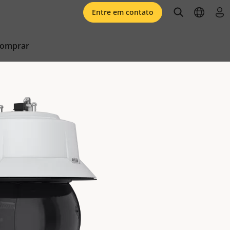
open searc
open l
faz
Entre em contato
comprar