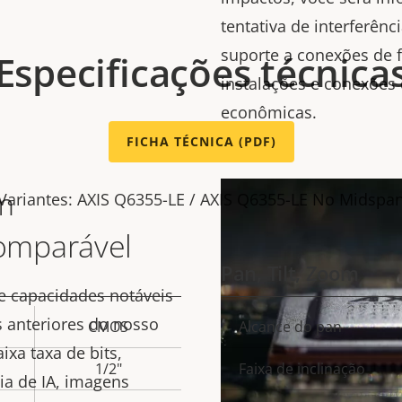
tentativa de interferên
suporte a conexões de f
Especificações técnica
instalações e conexões 
econômicas.
FICHA TÉCNICA (PDF)
m
Variantes: AXIS Q6355-LE / AXIS Q6355-LE No Midspa
omparável
Pan, Tilt, Zoom
e capacidades notáveis
s anteriores do nosso
CMOS
Alcance do pan
Descrição
Va
xa taxa de bits,
da
1/2"
Faixa de inclinação
e
pro
ia de IA, imagens
propriedade