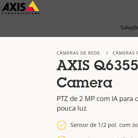
Pular
para
conteúdo
Soluçõ
principal
CÂMERAS DE REDE
CÂMERAS 
AXIS Q6355
Camera
PTZ de 2 MP com IA para 
pouca luz
Sensor de 1/2 pol. com z