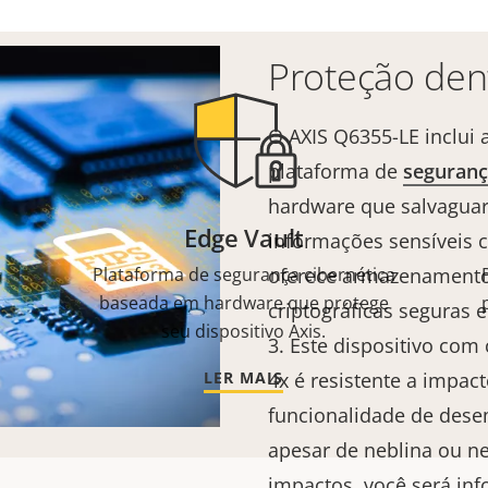
Proteção dent
O AXIS Q6355-LE inclui 
plataforma de
seguranç
hardware que salvaguar
Edge Vault
informações sensíveis c
Plataforma de segurança cibernética
oferece armazenamento
baseada em hardware que protege
criptográficas seguras e
seu dispositivo Axis.
3. Este dispositivo com
LER MAIS
4x é resistente a impac
funcionalidade de dese
apesar de neblina ou ne
impactos, você será in