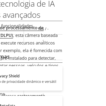
ecnologia de IA
s avançados
 funcionalidades
 de processamento de
Yes / -
lor da
(DLPU)
, esta câmera baseada
-
priedade
execute recursos analíticos
r exemplo, ela é fornecida com
emas
pré-instalado para detectar,
ontar pessoas, veículos e tipos
–
 Image Health Analytics pré-
lor da
ivacy Shield
tificado se sua imagem estiver
Sim
de privacidade dinâmico e versátil
priedade
subexposta ou for
rme
-
 oferece
​rastreamento
nalidade click-and-track para
Metadata