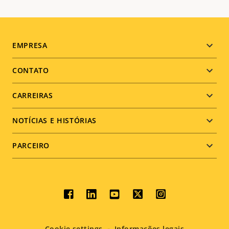
Footer
EMPRESA
menu
CONTATO
CARREIRAS
NOTÍCIAS E HISTÓRIAS
PARCEIRO
Social
menu
Cookie settings
Informações legais