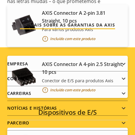
nas letras miúdas – o que prometemos é
exatamente o que você recebe.
AXIS Connector A 2-pin 3.81
Straight, 10 pcs
LER MAIS SOBRE AS GARANTIAS DA AXIS
Para vários produtos Axis
Incluído com este produto
Footer
AXIS Connector A 4-pin 2.5 Straight,
EMPRESA
10 pcs
menu
CONTATO
Conector de E/S para produtos Axis
Incluído com este produto
CARREIRAS
NOTÍCIAS E HISTÓRIAS
Dispositivos de E/S
PARCEIRO