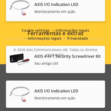
AXIS I/O Indication LED
Monitoramento em ação
Social
menu
Cookie settings
Informações legais
Ferramentas e extras
Informações legais
Privacidade
© 2026
Axis Communications AB. Todos os direitos
reservados.
AXIS 4-in-1 Security Screwdriver Kit
Legal
Seu amigo útil
menu
AXIS I/O Indication LED
Monitoramento em ação