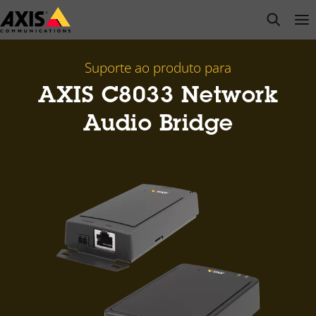
Pular
open s
Op
Clo
para
conteúdo
principal
Suporte ao produto para
AXIS C8033 Network
Audio Bridge