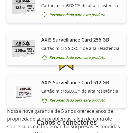
Cartão microSDXC™ de alta resistência
Garantia
Recomendado para este produto
AXIS Surveillance Card 256 GB
Cartão micro SDXC™ de alta resistência
Recomendado para este produto
Garantia de 5 anos para sua
AXIS Surveillance Card 512 GB
Cartão microSDXC™ de alta resistência
tranquilidade
Recomendado para este produto
Nossa nova garantia de 5 anos oferece anos de
propriedade sem problemas, além de controle
Cabos e conectores
sobre seus custos. E não há surpresas escondidas