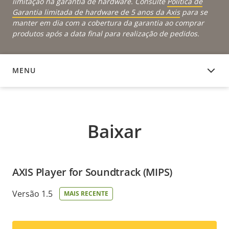
limitação na garantia de hardware. Consulte
Política de
Garantia limitada de hardware de 5 anos da Axis
para se
manter em dia com a cobertura da garantia ao comprar
produtos após a data final para realização de pedidos.
MENU
BAIXAR
Baixar
AXIS Player for Soundtrack (MIPS)
Versão 1.5
MAIS RECENTE