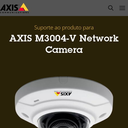
Pular
open s
Op
Clo
para
conteúdo
principal
Suporte ao produto para
AXIS M3004-V Network
Camera