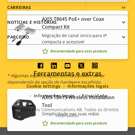
CARREIRAS
Classificação de vandalismo
IK08
AXIS T8645 PoE+ over Coax
NOTÍCIAS E HISTÓRIAS
Classificação IP
IP42
Compact Kit
Migração de canal único para IP
PARCEIRO
Sim
Desenvolvida para repintura
compacta e acessível
Recomendado para este produto
Sustentabilidade
-
Social
Ferramentas e extras
* Algumas especificações técnicas podem variar
menu
dependendo da opção de hardware escolhida.
Cookie settings
Informações legais
Informações legais
Privacidade
AXIS T8415 Wireless Installation
Tool
© 2026
Axis Communications AB. Todos os direitos
Simplicidade nas suas mãos
reservados.
Legal
Recomendado para este produto
menu