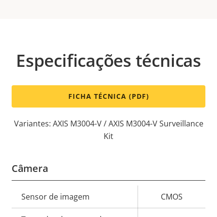
Especificações técnicas
FICHA TÉCNICA (PDF)
Variantes: AXIS M3004-V / AXIS M3004-V Surveillance
Kit
Câmera
Descrição
Sensor de imagem
CMOS
Valor da
da
propriedade