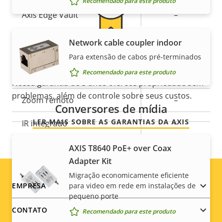
Recomendado para este produto
Axis Edge Vault
–
Network cable coupler indoor
Geral
Para ainda mais tranquilidade
Para extensão de cabos pré-terminados
Recomendado para este produto
Descrição
Foco remoto
–
Nossa garantia de 3 anos oferece propriedade sem
Valor da
da
problemas, além de controle sobre seus custos.
propriedade
Zoom remoto
–
propriedade
Conversores de mídia
LER MAIS SOBRE AS GARANTIAS DA AXIS
IR integrado
–
Armazenamento local
AXIS T8640 PoE+ over Coax
Sim
(entrada para cartão de
Adapter Kit
memória)
Migração economicamente eficiente
Footer
para video em rede em instalações de
EMPRESA
Temperatura operacional
0 to 45 °C
pequeno porte
menu
CONTATO
Recomendado para este produto
Para uso em áreas externas
–