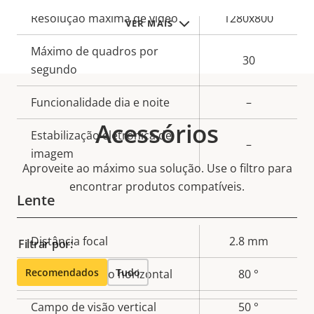
Descrição
Resolução máxima de vídeo
1280x800
VER MAIS
Valor da
da
propriedade
Máximo de quadros por
propriedade
30
segundo
Funcionalidade dia e noite
–
Acessórios
Estabilização eletrônica de
–
imagem
Aproveite ao máximo sua solução. Use o filtro para
encontrar produtos compatíveis.
Lente
Descrição
Distância focal
2.8 mm
Filtrar por:
Valor da
da
propriedade
Recomendados
Tudo
Campo de visão horizontal
80 °
propriedade
Campo de visão vertical
50 °