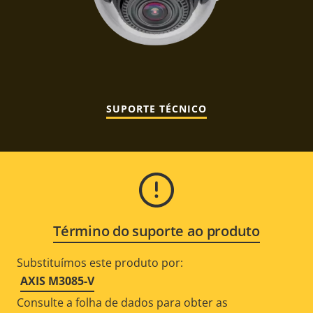
SUPORTE TÉCNICO
Término do suporte ao produto
Substituímos este produto por:
AXIS M3085-V
Consulte a folha de dados para obter as