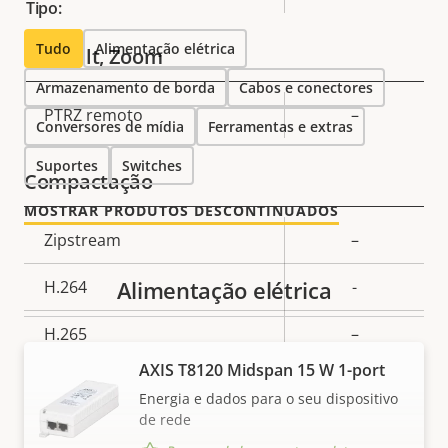
Tipo:
Tudo
Alimentação elétrica
Pan, Tilt, Zoom
Armazenamento de borda
Cabos e conectores
Descrição
PTRZ remoto
–
Conversores de mídia
Valor da
Ferramentas e extras
da
propriedade
Suportes
propriedade
Switches
Compactação
MOSTRAR PRODUTOS DESCONTINUADOS
Descrição
Zipstream
–
Valor da
da
propriedade
Alimentação elétrica
H.264
-
propriedade
H.265
–
AXIS T8120 Midspan 15 W 1-port
AV1
–
Energia e dados para o seu dispositivo
de rede
Áudio