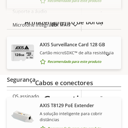
Recomendado para este produto
Descrição
Suporte a áudio
-
Valor da
da
Armazenamento de borda
propriedade
Microfone integrado
-
VER MAIS
propriedade
Rede
AXIS Surveillance Card 128 GB
Cartão microSDXC™ de alta resistência
MOSTRAR PRODUTOS DESCONTINUADOS
Descrição
Classe de PoE
1
Recomendado para este produto
Valor da
da
propriedade
propriedade
Segurança
Cabos e conectores
Garantia
Descrição
OS assinado
–
Valor da
da
AXIS T8129 PoE Extender
propriedade
Inicialização segura
–
propriedade
A solução inteligente para cobrir
distâncias
Secure keystore
-