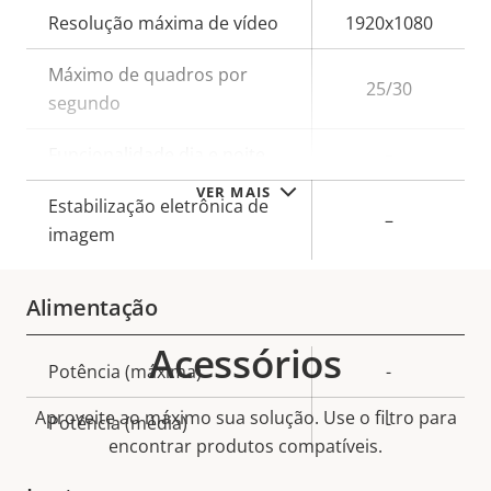
Descrição
Resolução máxima de vídeo
1920x1080
Valor da
da
propriedade
Máximo de quadros por
propriedade
25/30
segundo
Funcionalidade dia e noite
–
VER MAIS
Estabilização eletrônica de
–
imagem
Alimentação
Acessórios
Descrição
Potência (máxima)
-
Valor da
da
propriedade
Aproveite ao máximo sua solução. Use o filtro para
Potência (média)
-
propriedade
encontrar produtos compatíveis.