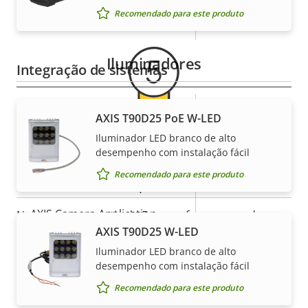
Garantia
Recomendado para este produto
Microfone integrado
-
Iluminadores
Integração de sistemas
Descrição
Sim
Detecção de áudio
AXIS T90D25 PoE W-LED
Valor da
da
propriedade
Iluminador LED branco de alto
Garantia de 5 anos para sua
propriedade
Sim
Violação ativa
desempenho com instalação fácil
tranquilidade
Recomendado para este produto
Entradas/saídas de alarme
1/1
AXIS Camera Application
Nossa nova garantia de 5 anos oferece anos de
Sim
Platform
AXIS T90D25 W-LED
propriedade sem problemas, além de controle
sobre seus custos. E não há surpresas escondidas
Iluminador LED branco de alto
Sim
E/S digital
desempenho com instalação fácil
nas letras miúdas – o que prometemos é
exatamente o que você recebe.
Recomendado para este produto