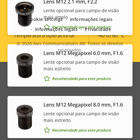
Social
Lens M12 2.1 mm, F2.2
propriedade
Armazenamento local
propriedade
Lente opcional para campo de visão
Sim
(entrada para cartão de
menu
mais amplo
Cookie settings
Informações legais
memória)
Recomendado para este produto
Informações legais
Privacidade
Temperatura operacional
-40 to 60 °C
© 2026
Axis Communications AB. Todos os direitos
Para uso em áreas externas
–
reservados.
Legal
Lens M12 Megapixel 6.0 mm, F1.6
Lente opcional para campo de visão
Classificação de vandalismo
IK08
menu
mais estreito
Recomendado para este produto
Classificação IP
IP66, IP67
* Algumas especificações técnicas podem variar
Lens M12 Megapixel 8.0 mm, F1.6
dependendo da opção de hardware escolhida.
Lente opcional para campo de visão
mais estreito
Recomendado para este produto