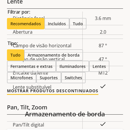
Lente
Filtrar por:
Descrição
Distância focal
3.6 mm
Valor da
Recomendados
Incluídos
Tudo
da
propriedade
Abertura
2.0
propriedade
Tipo:
Campo de visão horizontal
87 °
Tudo
Armazenamento de borda
Campo de visão vertical
47 °
Ferramentas e extras
Iluminadores
Lentes
Encaixe da lente
M12
Microfones
Suportes
Switches
Sim
Lente substituível
MOSTRAR PRODUTOS DESCONTINUADOS
Pan, Tilt, Zoom
Armazenamento de borda
Descrição
Sim
Pan/Tilt digital
Valor da