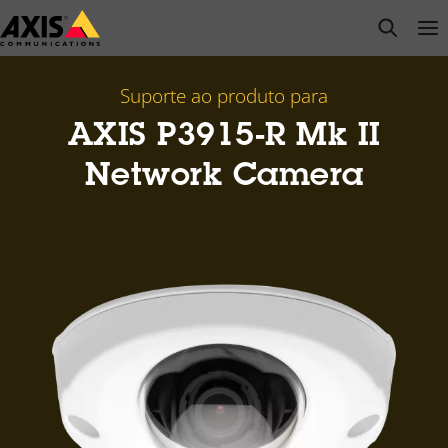
Pular
open s
Op
Clo
para
conteúdo
principal
Suporte ao produto para
AXIS P3915-R Mk II
Network Camera