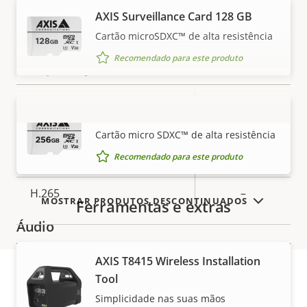
da
propriedade
AXIS Surveillance Card 128 GB
propriedade
Zoom digital
Yes
Cartão microSDXC™ de alta resistência
Recomendado para este produto
Compactação
Descrição
Sim
Zipstream
AXIS Surveillance Card 256 GB
Valor da
da
VER MAIS
propriedade
Cartão micro SDXC™ de alta resistência
propriedade
Baseline,
H.264
Recomendado para este produto
High, Main
H.265
–
MOSTRAR PRODUTOS DESCONTINUADOS
Ferramentas e extras
Áudio
AXIS T8415 Wireless Installation
Descrição
Suporte a áudio
Yes
Valor da
Tool
da
propriedade
Áudio bidirecional
–
Simplicidade nas suas mãos
propriedade