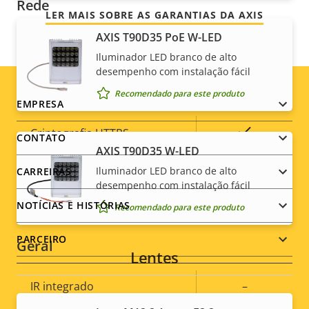
Rede
LER MAIS SOBRE AS GARANTIAS DA AXIS
AXIS T90D35 PoE W-LED
Descrição
Classe de PoE
2
Valor da
Iluminador LED branco de alto
da
desempenho com instalação fácil
propriedade
propriedade
Segurança
Recomendado para este produto
Footer
EMPRESA
Descrição
Sim
menu
Criptografia HTTPS
CONTATO
Valor da
da
AXIS T90D35 W-LED
propriedade
propriedade
IEEE 802.1X
–
Iluminador LED branco de alto
CARREIRAS
desempenho com instalação fácil
OS assinado
–
NOTÍCIAS E HISTÓRIAS
Recomendado para este produto
PARCEIRO
Geral
Lentes
Descrição
IR integrado
–
Valor da
da