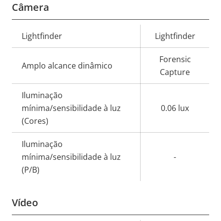
Câmera
Descrição
Lightfinder
Lightfinder
Valor da
da
propriedade
Forensic
propriedade
Amplo alcance dinâmico
Capture
Iluminação
mínima/sensibilidade à luz
0.06 lux
(Cores)
Iluminação
mínima/sensibilidade à luz
-
(P/B)
Vídeo