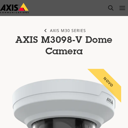
Pular
open s
Op
Clo
para
conteúdo
principal
AXIS M30 SERIES
AXIS M3098-V Dome
Camera
NOVO