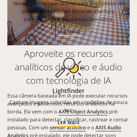
Nosso sistema operacional para dispositivos de
ponta construído em torno de abertura,
transparência e segurança cibernética.
LER MAIS
Aproveite os recursos
analíticos de vídeo e áudio
com tecnologia de IA
Lightfinder
Essa câmera baseada em IA pode executar recursos
Capture imagens coloridas em condições de pouca
avançados e poderosos recursos analíticos na
luz.
borda. Ela vem com o
AXIS Object Analytics
pré-
instalado para detectar, classificar, rastrear e contar
LER MAIS
pessoas. Com um
sensor acústico
e o
AXIS Audio
Analytics
pré-instalado, ele pode detectar sons