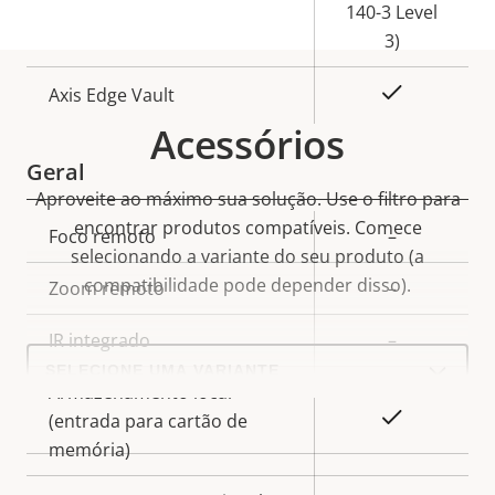
140-3 Level
3)
Sim
Axis Edge Vault
Acessórios
Geral
Aproveite ao máximo sua solução. Use o filtro para
encontrar produtos compatíveis.
Comece
Descrição
Foco remoto
–
Valor da
selecionando a variante do seu produto (a
da
propriedade
compatibilidade pode depender disso).
Zoom remoto
–
propriedade
IR integrado
–
Select
a
product
Armazenamento local
variant:
Sim
(entrada para cartão de
memória)