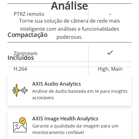
Análise
Descrição
PTRZ remoto
–
Valor da
Torne sua solução de câmera de rede mais
da
propriedade
inteligente com análises e funcionalidades
propriedade
Compactação
poderosas.
Descrição
Sim
Zipstream
Incluídos
Valor da
da
propriedade
propriedade
H.264
High, Main
Sim
AXIS Audio Analytics
H.265
Análise de áudio baseada em IA para insights
acionáveis
AV1
–
Áudio
AXIS Image Health Analytics
Garante a qualidade da imagem para um
Descrição
Suporte a áudio
monitoramento confiável
-
Valor da