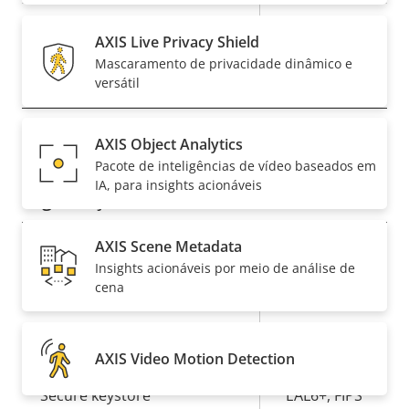
da
propriedade
Microfone integrado
-
propriedade
AXIS Live Privacy Shield
Mascaramento de privacidade dinâmico e
Rede
versátil
Descrição
Classe de PoE
2
AXIS Object Analytics
Valor da
da
Pacote de inteligências de vídeo baseados em
propriedade
propriedade
IA, para insights acionáveis
Segurança
AXIS Scene Metadata
Descrição
Sim
OS assinado
Valor da
Insights acionáveis por meio de análise de
da
cena
propriedade
propriedade
Sim
Inicialização segura
Secure
AXIS Video Motion Detection
Element (CC
Secure keystore
EAL6+, FIPS