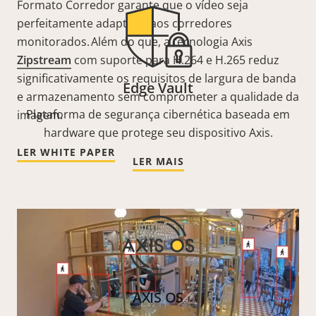
Formato Corredor
garante que
o vídeo seja
perfeitamente adaptado aos corredores
monitorados. Além do que, a tecnologia
Axis
Zipstream
com suporte para H.264 e H.265 reduz
significativamente os requisitos de largura de banda
Edge Vault
e armazenamento sem comprometer a qualidade da
Plataforma de segurança cibernética baseada em
imagem.
hardware que protege seu dispositivo Axis.
LER WHITE PAPER
LER MAIS
AXIS OS