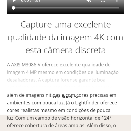
Capture uma excelente
qualidade da imagem 4K com
esta câmera discreta
A AXIS M3086-V oferece excelente qualidade de
imagem 4 MP mesmo em condições de iluminação
desafiadoras. A captura forense garante boa
exposição em cenas com áreas claras e escuras,
além de imagens nítidas e com cores precisas em
VER MAIS
ambientes com pouca luz. Já o
Lightfinder
oferece
cores realistas
mesmo em condições de pouca
luz. Com um campo de visão horizontal de 124°,
oferece cobertura de áreas amplas. Além disso, o