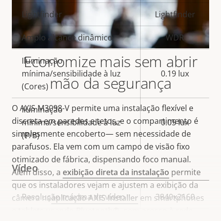
Lightfinder
Lightfinder
Amplo alcance dinâmico
WDR
Economize mais sem abrir
Iluminação
mínima/sensibilidade à luz
0.19 lux
mão da segurança
(Cores)
O AXIS M3098-V permite uma instalação flexível e
Iluminação
discreta em paredes e tetos, e o compartimento é
mínima/sensibilidade à luz
0.05 lux
simplesmente encoberto— sem necessidade de
(P/B)
parafusos. Ela vem com um campo de visão fixo
otimizado de fábrica, dispensando
foco
manual.
Vídeo
Além disso, a
exibição direta da instalação
permite
que os instaladores vejam e ajustem a exibição da
Descrição
Resolução máxima de vídeo
3840x2160
câmera na
aplicação AXIS Installer
em smartphones
Valor da
da
e tablets usando Bluetooth
®,
sem acesso à rede.
propriedade
Máximo de quadros por