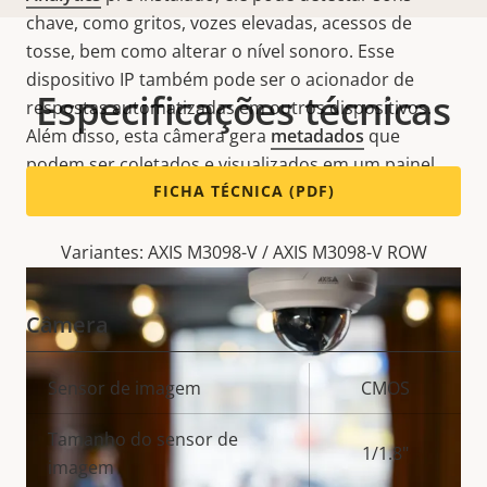
chave, como gritos, vozes elevadas, acessos de
tosse, bem como alterar o nível sonoro. Esse
dispositivo IP
também pode ser o acionador de
Especificações técnicas
respostas automatizadas
em
outros dispositivos.
Além disso, esta câmera gera
metadados
que
podem ser coletados e visualizados em um painel
para fornecer insights valiosos.
FICHA TÉCNICA (PDF)
Variantes: AXIS M3098-V / AXIS M3098-V ROW
Câmera
Descrição
Sensor de imagem
CMOS
Valor da
da
propriedade
Tamanho do sensor de
propriedade
1/1.8"
imagem