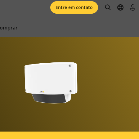
open searc
open l
faz
Entre em contato
comprar