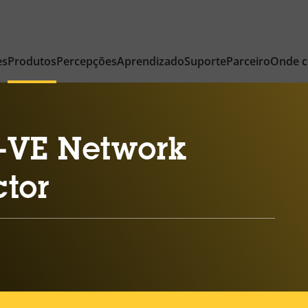
es
Produtos
Percepções
Aprendizado
Suporte
Parceiro
Onde 
-VE Network
tor