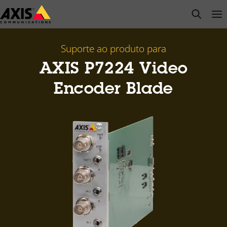
Pular
open s
Op
Clo
para
conteúdo
principal
Suporte ao produto para
AXIS P7224 Video
Encoder Blade