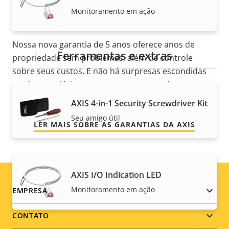
Monitoramento em ação
tranquilidade
Nossa nova garantia de 5 anos oferece anos de
Ferramentas e extras
propriedade sem problemas, além de controle
sobre seus custos. E não há surpresas escondidas
nas letras miúdas – o que prometemos é
exatamente o que você recebe.
AXIS 4-in-1 Security Screwdriver Kit
Seu amigo útil
LER MAIS SOBRE AS GARANTIAS DA AXIS
AXIS I/O Indication LED
Footer
Monitoramento em ação
EMPRESA
menu
CONTATO