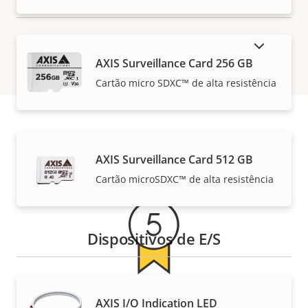
MOSTRAR PRODUTOS DESCONTINUADOS
AXIS Surveillance Card 256 GB
Cartão micro SDXC™ de alta resistência
Garantia
AXIS Surveillance Card 512 GB
Cartão microSDXC™ de alta resistência
Dispositivos de E/S
Garantia de 5 anos para sua
AXIS I/O Indication LED