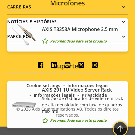
Microfones
CARREIRAS
NOTÍCIAS E HISTÓRIAS
AXIS T8353A Microphone 3.5 mm
PARCEIRO
Recomendado para este produto
Suportes
Social
menu
Cookie settings
Informações legais
AXIS 291 1U Video Server Rack
Informações legais
Privacidade
Solução de codificador de vídeo em rack
de alta densidade com taxa de quadros
© 2026
Axis Communications AB. Todos os direitos
máxima
reservados.
Legal
Recomendado para este produto
menu