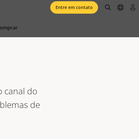
open searc
open l
faz
Entre em contato
comprar
o canal do
oblemas de