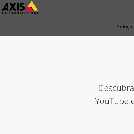
Pular
para
conteúdo
Soluçõ
principal
Descubra 
YouTube e