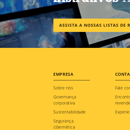
ASSISTA A NOSSAS LISTAS DE
Footer
EMPRESA
CONTA
menu
Sobre nós
Fale co
Governança
Encont
corporativa
revend
Sustentabilidade
Experie
Segurança
cibernética