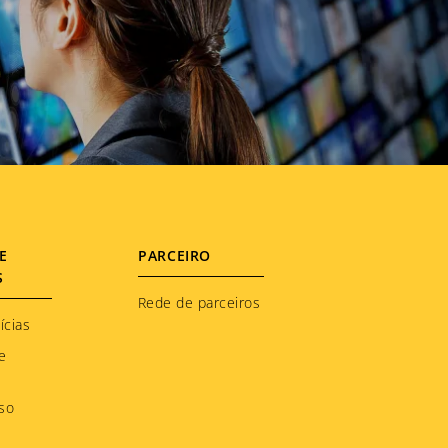
E
PARCEIRO
S
Rede de parceiros
ícias
e
so