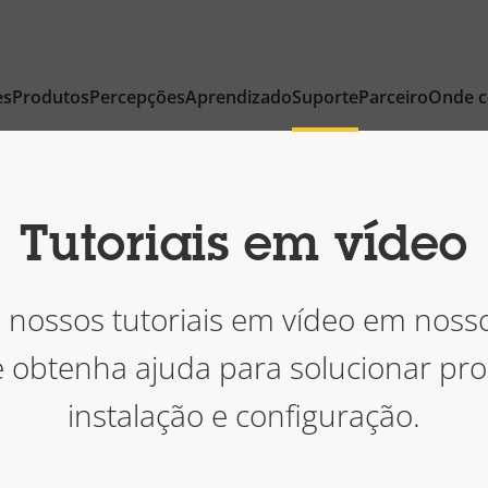
es
Produtos
Percepções
Aprendizado
Suporte
Parceiro
Onde 
Tutoriais em vídeo
nossos tutoriais em vídeo em noss
 obtenha ajuda para solucionar pr
instalação e configuração.