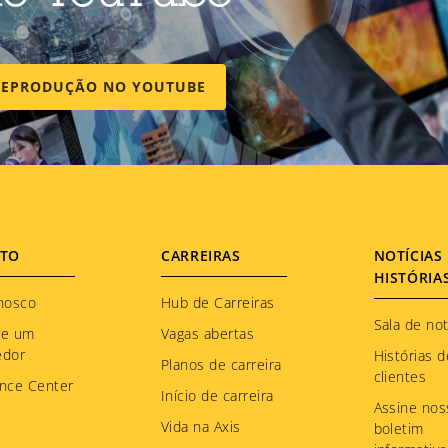
 REPRODUÇÃO NO YOUTUBE
TO
CARREIRAS
NOTÍCIAS 
HISTÓRIA
nosco
Hub de Carreiras
Sala de not
re um
Vagas abertas
edor
Histórias d
Planos de carreira
clientes
nce Center
Início de carreira
Assine nos
Vida na Axis
boletim