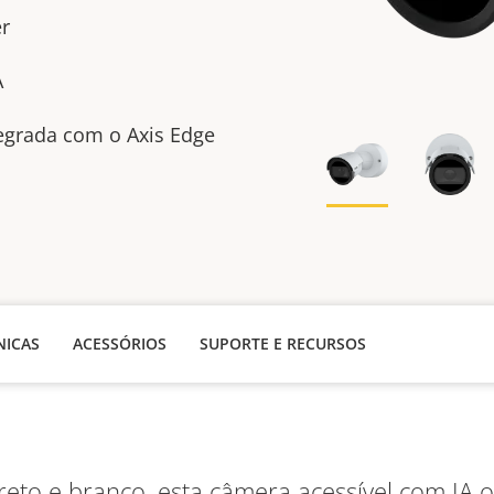
er
A
tegrada com o Axis Edge
NICAS
ACESSÓRIOS
SUPORTE E RECURSOS
reto e branco, esta câmera acessível com IA o