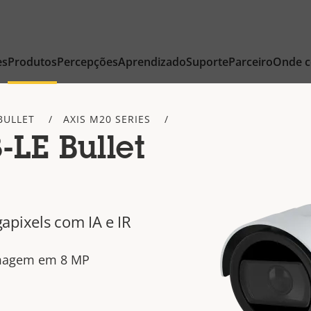
es
Produtos
Percepções
Aprendizado
Suporte
Parceiro
Onde 
BULLET
AXIS M20 SERIES
LE Bullet
apixels com IA e IR
imagem em 8 MP