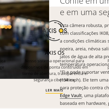
Confie em um
e em uma seg
Esta câmera robusta, pr
com classificações IK08,
a condições climáticas 
poeira, areia, névoa sa
AXIS OS
jatos de água de alta p
ica
Nosso sistema operacional para
temperatura operacional
ge
dispositivos de ponta construído em
°F) e pode suportar ven
torno de abertura, transparência e
(134 mph). Ele tem uma 
segurança cibernética.
para proteção contra ch
LER MAIS
Edge Vault
, uma plataf
baseada em hardware, g