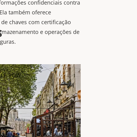
nformações confidenciais contra
 Ela também oferece
de chaves com certificação
s
o armazenamento e operações de
eguras.
8-LE ROW
3
lor da
priedade