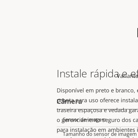
Instale rápida e 
Variant
Disponível em preto e branco, 
pronta para uso oferece instala
Câmera
traseira espaçosa e vedada gar
o gerenciamento seguro dos cab
Sensor de imagem
Descrição
Valor da
para instalação em ambientes 
da
Tamanho do sensor de imagem
propriedad