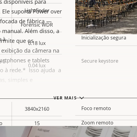
s disponíveis para
Segurança
propriedade
Lightfinder
 Ele suporta Power over
focada de fábrica —
Descrição
OS assinado
Forensic WDR
Va
o manual. Além disso, a
da
pro
Inicialização segura
e à
ermite que os
propriedade
0.18 lux
a exibição da câmera na
rtphones e tablets
Secure keystore
e à
0.04 lux
 à rede.* Isso ajuda a
as, simples e
Geral
VER MAIS
Foco remoto
3840x2160
Descrição
Va
da
Zoom remoto
o
15
pro
e
propriedade