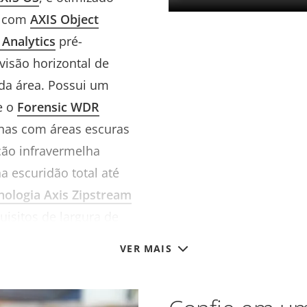
m com
AXIS Object
 Analytics
pré-
isão horizontal de
 da área. Possui um
 e o
Forensic WDR
enas com áreas escuras
ação infravermelha
na escuridão total até
nologia Axis Zipstream
uisitos de largura de
VER MAIS