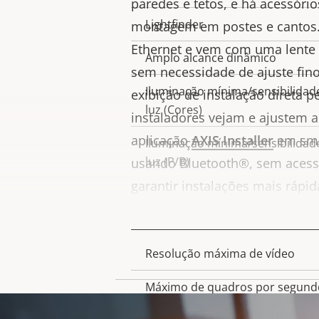
paredes e tetos, e há acessório
propriedade
Lightfinder
montagem em postes e cantos.
Ethernet e vem com uma lente 
Amplo alcance dinâmico
sem necessidade de ajuste fin
Iluminação mínima/sensibilidad
exibição de instalação direta p
luz (Cores)
instaladores vejam e ajustem 
aplicação
AXIS Installer
em sma
Iluminação mínima/sensibilidad
luz (P/B)
usando Bluetooth®, sem acesso
garantir instalações mais rápid
econômicas.
Vídeo
Resolução máxima de vídeo
Descrição
Valor da
da
Máximo de quadros por segund
propriedad
propriedade
OBSERVAÇÃO