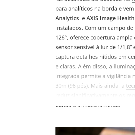
para analíticos na borda e ve
Analytics
e
AXIS Image Health
instalados
. Com um campo de v
126°, oferece cobertura ampla
sensor sensível à luz de 1/1,8”
captura detalhes nítidos em c
e claras. Além disso, a ilumin
integrada permite a vigilância 
30m (98 pés). Mais ainda, a
tec
reduz significativamente os req
banda e armazenamento.