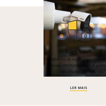
Edge Vault
Plataforma de segurança cibernét
baseada em hardware que prote
seu dispositivo Axis.
LER MAIS