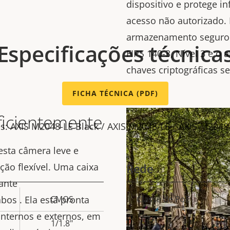
dispositivo e protege i
acesso não autorizado.
armazenamento seguro 
Especificações técnica
FIPS 140-3, Nível 3 e 
chaves criptográficas s
FICHA TÉCNICA (PDF)
eficientemente
es: AXIS M2048-LE Black / AXIS M2048-LE / AXIS M204
esta câmera leve e
ção flexível. Uma caixa
Rede
ante
os . Ela está pronta
CMOS
Classe de PoE
Descrição
Va
internos e externos, em
da
1/1.8"
e
pro