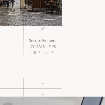
Sim
lor da
priedade
Sim
Secure Element
(CC EAL6+, FIPS
140-3 Level 3)
–
lor da
–
priedade