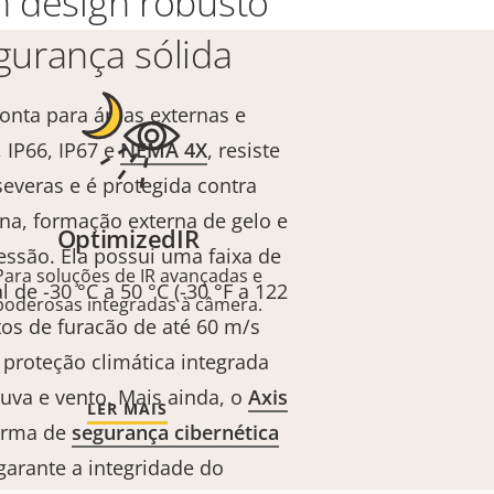
 design robusto
urança sólida
onta para áreas externas e
 IP66, IP67 e
NEMA 4X
, resiste
severas e é protegida contra
lina, formação externa de gelo e
OptimizedIR
ressão. Ela possui uma faixa de
Para soluções de IR avançadas e
 de -30 °C a 50 °C (-30 °F a 122
poderosas integradas à câmera.
tos de furacão de até 60 m/s
proteção climática integrada
uva e vento. Mais ainda, o
Axis
LER MAIS
orma de
segurança cibernética
arante a integridade do