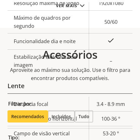
Descrição
Resolução máxima de vídeo
1920x1080
VER MAIS
Valor da
da
propriedade
Máximo de quadros por
propriedade
50/60
segundo
Sim
Funcionalidade dia e noite
Acessórios
Estabilização eletrônica de
–
imagem
Aproveite ao máximo sua solução. Use o filtro para
encontrar produtos compatíveis.
Lente
Filtrar por:
Descrição
Distância focal
3.4 - 8.9 mm
Valor da
da
propriedade
Recomendados
Incluídos
Tudo
Campo de visão horizontal
100-36 °
propriedade
Campo de visão vertical
53-20 °
Tipo: