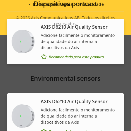
Dispositivos portcast
Informações legais
Privacidade
© 2026
Axis Communications AB. Todos os direitos
reservados.
Legal
AXIS D6210 Air Quality Sensor
Adicione facilmente o monitoramento
menu
de qualidade do ar interna a
dispositivos da Axis
Recomendado para este produto
Environmental sensors
AXIS D6210 Air Quality Sensor
Adicione facilmente o monitoramento
de qualidade do ar interna a
dispositivos da Axis