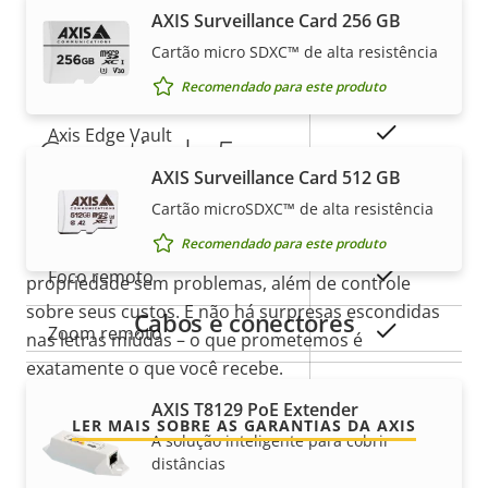
AXIS Surveillance Card 256 GB
Secure
Secure keystore
Cartão micro SDXC™ de alta resistência
Element (CC
EAL6+)
Recomendado para este produto
Sim
Axis Edge Vault
Garantia de 5 anos para sua
AXIS Surveillance Card 512 GB
tranquilidade
Geral
Cartão microSDXC™ de alta resistência
Recomendado para este produto
Nossa nova garantia de 5 anos oferece anos de
Descrição
Sim
Foco remoto
propriedade sem problemas, além de controle
Valor da
da
sobre seus custos. E não há surpresas escondidas
propriedade
Cabos e conectores
propriedade
Sim
Zoom remoto
nas letras miúdas – o que prometemos é
exatamente o que você recebe.
Sim
IR integrado
AXIS T8129 PoE Extender
LER MAIS SOBRE AS GARANTIAS DA AXIS
A solução inteligente para cobrir
Armazenamento local
distâncias
Sim
(entrada para cartão de