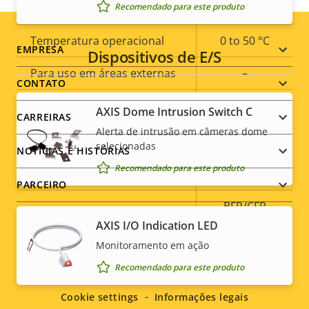
Recomendado para este produto
memória)
Temperatura operacional
0 to 50 °C
Footer
EMPRESA
Dispositivos de E/S
Para uso em áreas externas
–
menu
CONTATO
Classificação de vandalismo
IK10
AXIS Dome Intrusion Switch C
CARREIRAS
Alerta de intrusão em câmeras dome
Classificação IP
IP52
selecionadas
NOTÍCIAS E HISTÓRIAS
Recomendado para este produto
Sim
Desenvolvida para repintura
PARCEIRO
BFR/CFR
Sustentabilidade
free, PVC
AXIS I/O Indication LED
free
Monitoramento em ação
Social
Recomendado para este produto
menu
Cookie settings
Informações legais