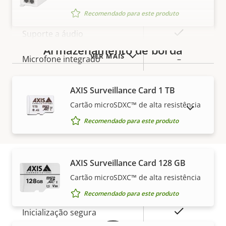
Áudio
Recomendado para este produto
Descrição
Sim
Suporte a áudio
Valor da
da
Armazenamento de borda
propriedade
VER MAIS
propriedade
Microfone integrado
–
AXIS Surveillance Card 1 TB
Rede
Cartão microSDXC™ de alta resistência
MOSTRAR PRODUTOS DESCONTINUADOS
Recomendado para este produto
Descrição
Classe de PoE
3
Valor da
da
propriedade
propriedade
Segurança
AXIS Surveillance Card 128 GB
Cartão microSDXC™ de alta resistência
Garantia
Descrição
Sim
OS assinado
Valor da
Recomendado para este produto
da
propriedade
propriedade
Sim
Inicialização segura