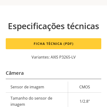
Especificações técnicas
FICHA TÉCNICA (PDF)
Variantes: AXIS P3265-LV
Câmera
Descrição
Sensor de imagem
CMOS
Valor da
da
propriedade
Tamanho do sensor de
propriedade
1/2.8"
imagem