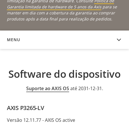
limitação na garantia de hardware. Consulte
Política de
Garantia limitada de hardware de 5 anos da Axis
para se
manter em dia com a cobertura da garantia ao comprar
produtos após a data final para realização de pedidos.
MENU
SOFTWARE DO DISPOSITIVO
Software do dispositivo
Suporte ao AXIS OS
até 2031-12-31.
AXIS P3265-LV
Versão 12.11.77 - AXIS OS active