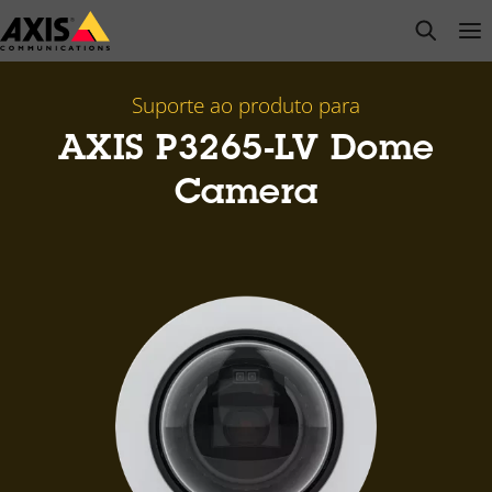
Pular
open s
Op
Clo
para
conteúdo
principal
Suporte ao produto para
AXIS P3265-LV Dome
Camera