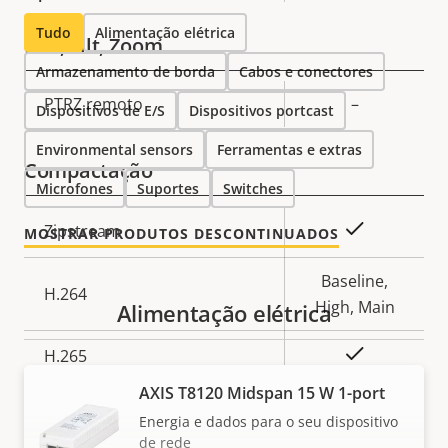
Tudo
Alimentação elétrica
Pan, Tilt, Zoom
Armazenamento de borda
Cabos e conectores
Descrição
PTRZ remoto
–
Dispositivos de E/S
Dispositivos portcast
Valor da
da
propriedade
Environmental sensors
Ferramentas e extras
propriedade
Compactação
Microfones
Suportes
Switches
Descrição
Sim
Zipstream
MOSTRAR PRODUTOS DESCONTINUADOS
Valor da
da
propriedade
propriedade
Baseline,
H.264
High, Main
Alimentação elétrica
Sim
H.265
AXIS T8120 Midspan 15 W 1-port
AV1
–
Energia e dados para o seu dispositivo
de rede