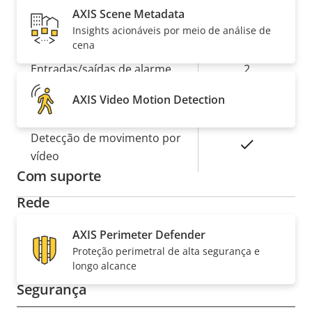
para proporcionar flexibilidade na escolha da solução
Valor da
AXIS Scene Metadata
da
de montagem mais adequada às suas necessidades
propriedade
Insights acionáveis por meio de análise de
específicas de instalação. Uma ampla variedade de
propriedade
Sim
Violação ativa
cena
opções para montar está disponível.
Entradas/saídas de alarme
2
AXIS Video Motion Detection
Sim
Conectores seriais
Detecção de movimento por
Sim
vídeo
Com suporte
Rede
AXIS Perimeter Defender
Descrição
Classe de PoE
4
Proteção perimetral de alta segurança e
Valor da
da
longo alcance
propriedade
propriedade
Segurança