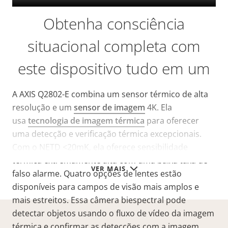
Obtenha consciência
situacional completa com
este dispositivo tudo em um
A AXIS Q2802-E combina um sensor térmico de alta
resolução e um
sensor de imagem
4K. Ela
usa
tecnologia de imagem térmica
para oferecer
uma detecção e verificação térmica excepcionais.
Com o NETD
<20mK
, ela oferece sensibilidade
térmica extremamente alta com uma baixa taxa de
VER MAIS
falso alarme. Quatro opções de lentes estão
disponíveis para campos de visão mais amplos e
mais estreitos. Essa câmera biespectral pode
detectar objetos usando o fluxo de vídeo da imagem
térmica e confirmar as detecções com a imagem