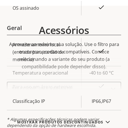
Descrição
Sim
OS assinado
Valor da
da
propriedade
propriedade
Acessórios
Geral
Aproveite ao máximo sua solução. Use o filtro para
Descrição
Armazenamento local
Valor da
Sim
encontrar produtos compatíveis.
Comece
da
(entrada para cartão de
propriedade
selecionando a variante do seu produto (a
propriedade
memória)
compatibilidade pode depender disso).
Temperatura operacional
-40 to 60 °C
Select
Sim
Para uso em áreas externas
a
product
variant:
Classificação IP
IP66,IP67
* Algumas especificações técnicas podem variar
MOSTRAR PRODUTOS DESCONTINUADOS
dependendo da opção de hardware escolhida.