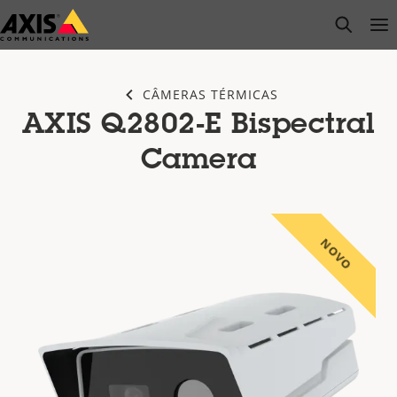
Pular
open s
Op
Clo
para
conteúdo
principal
CÂMERAS TÉRMICAS
AXIS Q2802-E Bispectral
Camera
NOVO