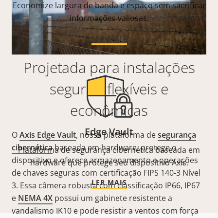
Economize largura de banda e espaço sem sacrificar
informações valiosas.
LER MAIS
Projetada para instalações
seguras, flexíveis e
econômicas
Edge Vault
O
Axis Edge Vault
, nossa plataforma de
segurança
cibernética
baseada em hardware, protege o
Plataforma de segurança cibernética baseada em
dispositivo e oferece armazenamento e operações
hardware que protege seu dispositivo Axis.
de chaves seguras com certificação FIPS 140-3 Nível
LER MAIS
3. Essa câmera robusta com classificação IP66, IP67
e
NEMA 4X
possui um gabinete resistente a
vandalismo IK10 e pode resistir a ventos com força