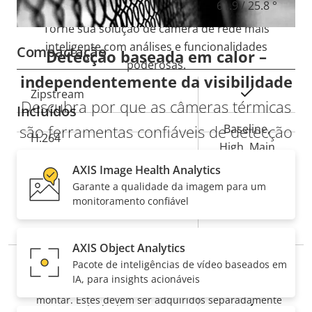
61.9 / 25.8 °
Torne sua solução de câmera de rede mais
inteligente com análises e funcionalidades
Compactação
Detecção baseada em calor –
poderosas.
independentemente da visibilidade
Descrição
Sim
Zipstream
Valor da
Descubra por que as câmeras térmicas
Incluídos
da
propriedade
são ferramentas confiáveis de detecção
propriedade
Baseline,
H.264
High, Main
e verificação.
AXIS Image Health Analytics
Garante a qualidade da imagem para um
Áudio
IR PARA IMAGENS TÉRMICAS
monitoramento confiável
Descrição
Suporte a áudio
Yes
Valor da
AXIS Object Analytics
da
propriedade
Pacote de inteligências de vídeo baseados em
Integração de sistemas
OBSERVAÇÃO
propriedade
IA, para insights acionáveis
As câmeras AXIS Q2802-E não incluem acessórios para
montar. Estes devem ser adquiridos separadamente
Descrição
Sim
Detecção de áudio