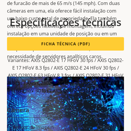
de furacão de mais de 65 m/s (145 mph). Com duas
câmeras em uma, ela oferece fácil instalação com
um baixo custo total de propriedade. Ela também
Especificações técnicas
oferece opções flexíveis de montagem, incluindo
instalação em uma unidade de posição ou em um
suporte de parede. Além disso, essa câmera
FICHA TÉCNICA (PDF)
biespectral processa dados na borda, eliminando a
necessidade de servidores analíticos caros.
Variantes: AXIS Q2802-E 17 HFoV 30 fps / AXIS Q2802-
E 17 HFoV 8.3 fps / AXIS Q2802-E 24 HFoV 30 fps /
AXIS Q2802-E 63 HFoV 8.3 fps / AXIS Q2802-E 31 HFoV
8.3 fps / AXIS Q2802-E 24 HFoV 8.3 fps / AXIS Q2802-E
63 HFoV 30 fps / AXIS Q2802-E 31 HFoV 30 fps
Câmera
Descrição
Sensor de imagem
CMOS