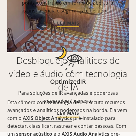
ponta construído em torno de abertura,
transparência e segurança cibernética.
LER MAIS
Desbloqueie analíticos de
vídeo e áudio com tecnologia
OptimizedIR
de IA
Para soluções de IR avançadas e poderosas
integradas à câmera.
Esta câmera com tecnologia de IA executa recursos
avançados e analíticos poderosos na borda. Ela vem
LER MAIS
com o
AXIS Object Analytics
pré-instalado para
detectar, classificar, rastrear e contar pessoas. Com
um
sensor acústico
e o
AXIS Audio Analytics
pré-