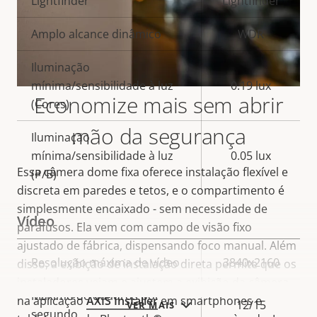
Lightfinder
Lightfinder
Amplo alcance dinâmico
WDR
Iluminação
mínima/sensibilidade à luz
0.19 lux
Economize mais sem abrir
(Cores)
mão da segurança
Iluminação
mínima/sensibilidade à luz
0.05 lux
Essa câmera dome fixa oferece instalação flexível e
(P/B)
discreta em paredes e tetos, e o compartimento é
simplesmente encaixado - sem necessidade de
Vídeo
parafusos. Ela vem com campo de visão fixo
ajustado de fábrica, dispensando
foco
manual.
Além
Descrição
Resolução máxima de vídeo
3840x2160
disso, a exibição de instalação direta permite que os
Valor da
da
instaladores vejam e ajustem a exibição da câmera
propriedade
Máximo de quadros por
propriedade
na aplicação
AXIS Installer
em smartphones e
12/15
VER MAIS
segundo