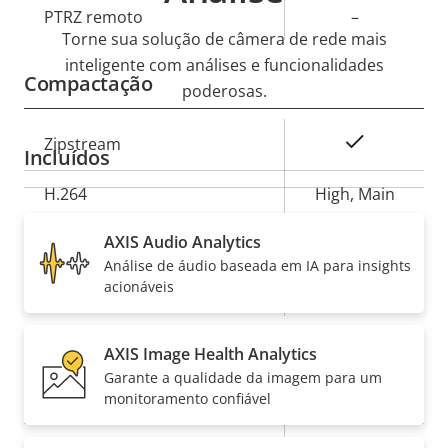
Descrição
PTRZ remoto
–
Valor da
Torne sua solução de câmera de rede mais
da
propriedade
inteligente com análises e funcionalidades
propriedade
Compactação
poderosas.
Descrição
Sim
Zipstream
Incluídos
Valor da
da
propriedade
propriedade
H.264
High, Main
Sim
AXIS Audio Analytics
H.265
Análise de áudio baseada em IA para insights
acionáveis
AV1
–
Áudio
AXIS Image Health Analytics
Garante a qualidade da imagem para um
Descrição
Suporte a áudio
monitoramento confiável
-
Valor da
da
propriedade
Microfone integrado
-