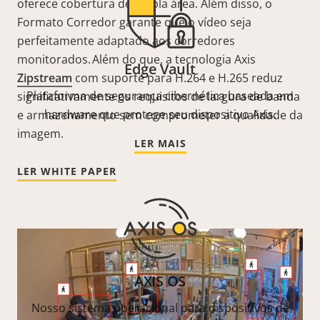
oferece cobertura de ampla área. Além disso, o
Formato Corredor
garante que
o vídeo seja
perfeitamente adaptado aos corredores
monitorados. Além do que, a tecnologia
Axis
Edge Vault
Zipstream
com suporte para H.264 e H.265 reduz
Plataforma de segurança cibernética baseada em
significativamente os requisitos de largura de banda
hardware que protege seu dispositivo Axis.
e armazenamento sem comprometer a qualidade da
imagem.
LER MAIS
LER WHITE PAPER
AXIS OS
Nosso sistema operacional para dispositivos de