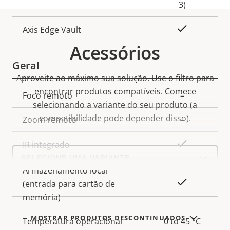
3)
Sim
Axis Edge Vault
Acessórios
Geral
Aproveite ao máximo sua solução. Use o filtro para
encontrar produtos compatíveis.
Comece
Descrição
Foco remoto
–
Valor da
selecionando a variante do seu produto (a
da
propriedade
compatibilidade pode depender disso).
Zoom remoto
–
propriedade
Sim
IR integrado
Select
a
product
Armazenamento local
variant:
Sim
(entrada para cartão de
memória)
MOSTRAR PRODUTOS DESCONTINUADOS
Temperatura operacional
0 to 45 °C