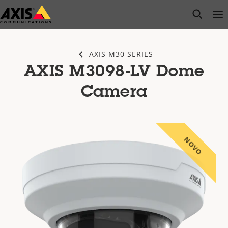
Pular
open s
Op
Clo
para
conteúdo
principal
AXIS M30 SERIES
AXIS M3098-LV Dome
Camera
NOVO