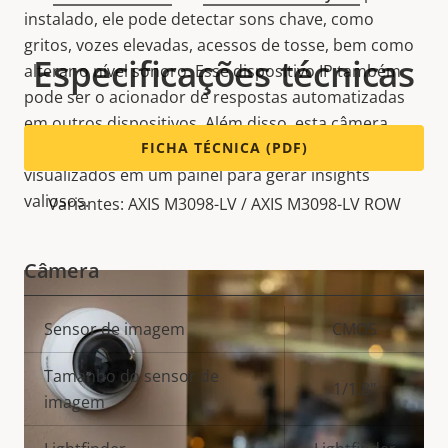
instalado, ele pode detectar sons chave, como
gritos, vozes elevadas, acessos de tosse, bem como
Especificações técnicas
alterar o nível sonoro. Esse
dispositivo IP
também
pode ser o acionador de respostas automatizadas
em
outros dispositivos. Além disso, esta câmera
gera
metadados
FICHA TÉCNICA (PDF)
que podem ser coletados e
visualizados em um painel para gerar insights
valiosos.
Variantes: AXIS M3098-LV / AXIS M3098-LV ROW
Câmera
Descrição
Sensor de imagem
CMOS
Valor da
da
propriedade
Tamanho do sensor de
propriedade
1/1.8"
imagem