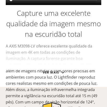
Capture uma excelente
qualidade da imagem mesmo
na escuridão total
A AXIS M3098-LV oferece excelente qualidade da
imagem em 4K em todas as condições de
iluminação. A captura forense garante boa
exposição em cenas com área
s claras e escuras,
além de imagens nítidas e com cores precisas em
VER MAIS
ambientes com pouca luz.
O Lightfinder
reproduz
cores realistas mesmo em condições de pouca luz.
Além disso, a iluminação infravermelha integrada
permite a vigilância na escuridão total até 15 m (49
pés). Com um campo de
visão horizontal de 124°,