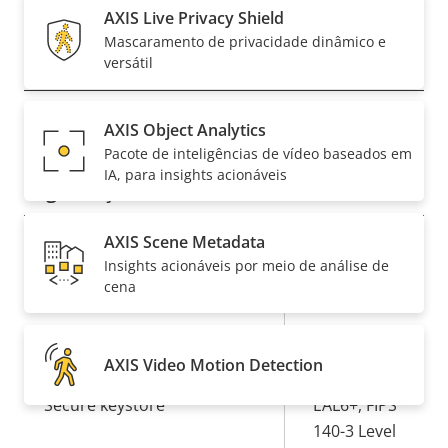
propriedade
AXIS Live Privacy Shield
Mascaramento de privacidade dinâmico e
Rede
versátil
Descrição
Classe de PoE
3
AXIS Object Analytics
Valor da
da
Pacote de inteligências de vídeo baseados em
propriedade
propriedade
IA, para insights acionáveis
Segurança
AXIS Scene Metadata
Descrição
Sim
OS assinado
Valor da
Insights acionáveis por meio de análise de
da
cena
propriedade
propriedade
Sim
Inicialização segura
Secure
AXIS Video Motion Detection
Element (CC
Secure keystore
EAL6+, FIPS
140-3 Level