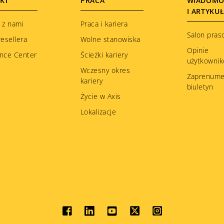
KT
PRACA
WIADOMO
I ARTYKU
 z nami
Praca i kariera
Salon pras
resellera
Wolne stanowiska
Opinie
nce Center
Ścieżki kariery
użytkowni
Wczesny okres
Zaprenume
kariery
biuletyn
Życie w Axis
Lokalizacje
Social