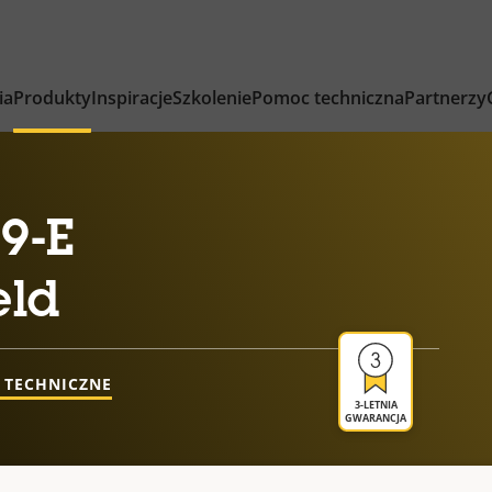
ia
Produkty
Inspiracje
Szkolenie
Pomoc techniczna
Partnerzy
9-E
eld
 TECHNICZNE
3-LETNIA
GWARANCJA