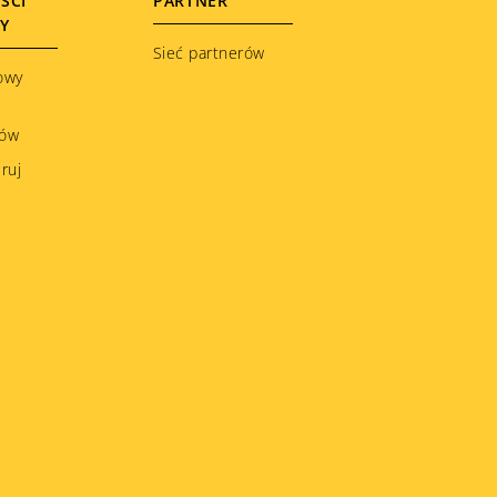
ŚCI
PARTNER
ŁY
Sieć partnerów
owy
ków
ruj