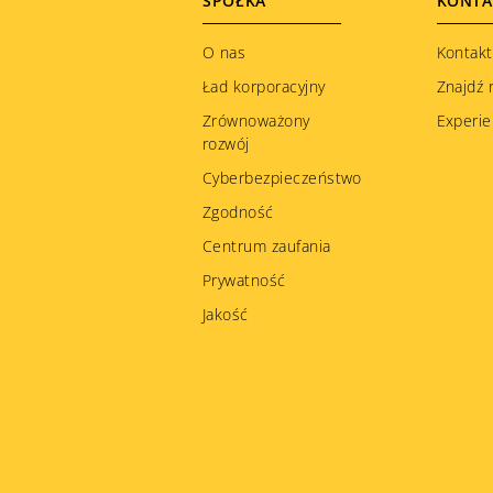
Footer
SPÓŁKA
KONTA
menu
O nas
Kontakt
Ład korporacyjny
Znajdź 
Zrównoważony
Experie
rozwój
Cyberbezpieczeństwo
Zgodność
Centrum zaufania
Prywatność
Jakość