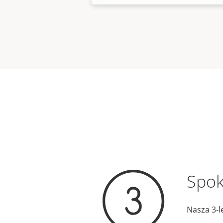
Spok
Nasza 3-l