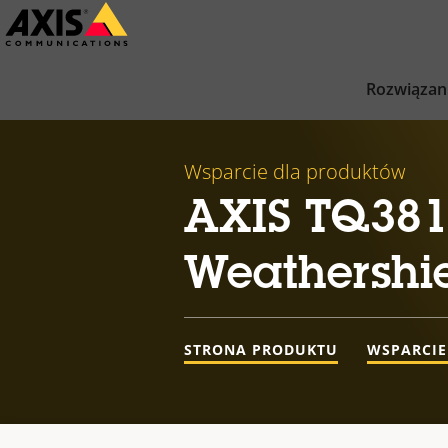
Przejdź
do
głównej
Rozwiązan
zawartości
Wsparcie dla produktów
AXIS TQ381
Weathershi
STRONA PRODUKTU
WSPARCIE