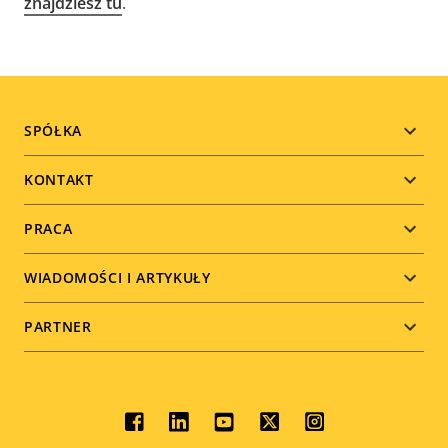
znajdziesz tu
.
Footer
SPÓŁKA
menu
KONTAKT
PRACA
WIADOMOŚCI I ARTYKUŁY
PARTNER
Social