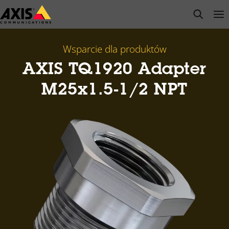
Przejdź
open s
Op
Clo
do
głównej
zawartości
Wsparcie dla produktów
AXIS TQ1920 Adapter
M25x1.5-1/2 NPT