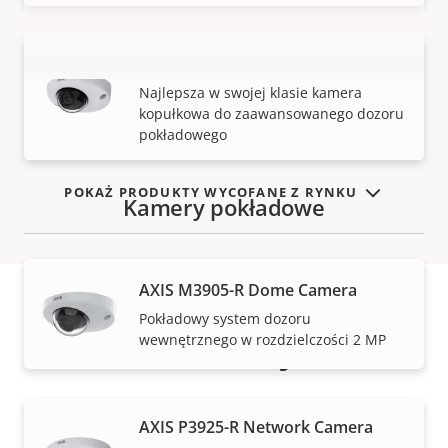
AXIS P3925-R Network Camera
WYŚWIETL WIĘCEJ
Najlepsza w swojej klasie kamera
kopułkowa do zaawansowanego dozoru
pokładowego
POKAŻ PRODUKTY WYCOFANE Z RYNKU
Kamery pokładowe
AXIS M3905-R Dome Camera
Pokładowy system dozoru
Gwarancja
wewnętrznego w rozdzielczości 2 MP
AXIS P3925-R Network Camera