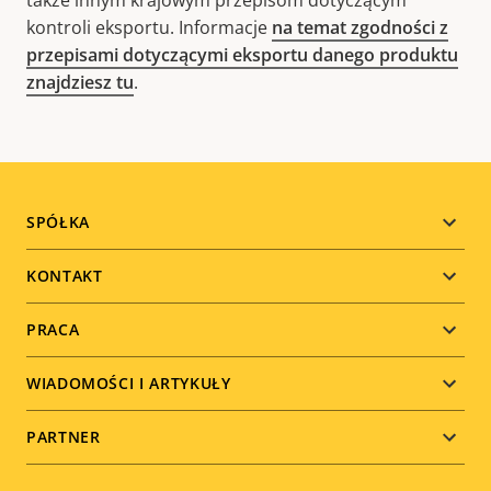
także innym krajowym przepisom dotyczącym
kontroli eksportu. Informacje
na temat zgodności z
przepisami dotyczącymi eksportu danego produktu
znajdziesz tu
.
Footer
SPÓŁKA
menu
KONTAKT
PRACA
WIADOMOŚCI I ARTYKUŁY
PARTNER