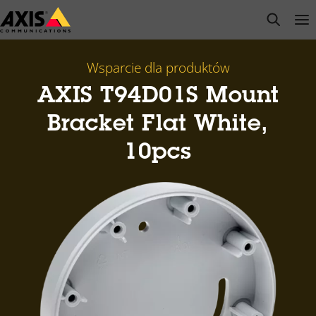
Przejdź
open s
Op
Clo
do
głównej
zawartości
Wsparcie dla produktów
AXIS T94D01S Mount
Bracket Flat White,
10pcs