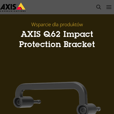
Przejdź
open s
Op
Clo
do
głównej
zawartości
Wsparcie dla produktów
AXIS Q62 Impact
Protection Bracket