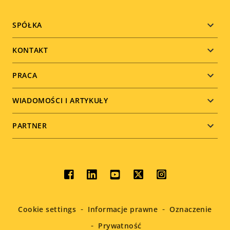
Footer
SPÓŁKA
menu
KONTAKT
PRACA
WIADOMOŚCI I ARTYKUŁY
PARTNER
Social
menu
Cookie settings
Informacje prawne
Oznaczenie
Prywatność