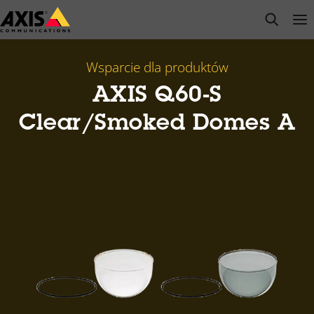
Przejdź
open s
Op
Clo
do
głównej
zawartości
Wsparcie dla produktów
AXIS Q60-S
Clear/Smoked Domes A