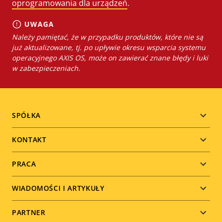
oprogramowania dla urządzeń
.
UWAGA
Należy pamiętać, że w przypadku produktów, które nie są
już aktualizowane, tj. po upływie okresu wsparcia systemu
operacyjnego AXIS OS, może on zawierać znane błędy i luki
w zabezpieczeniach.
Footer
SPÓŁKA
menu
KONTAKT
PRACA
WIADOMOŚCI I ARTYKUŁY
PARTNER