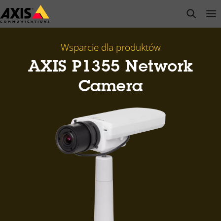
Przejdź
open s
Op
Clo
do
głównej
zawartości
Wsparcie dla produktów
AXIS P1355 Network
Camera