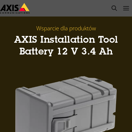
Przejdź
open s
Op
Clo
do
głównej
zawartości
Wsparcie dla produktów
AXIS Installation Tool
Battery 12 V 3.4 Ah