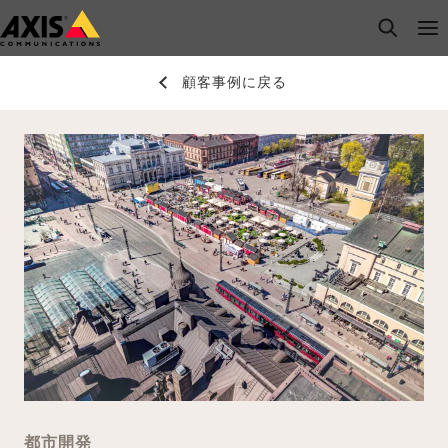
メ
open s
Op
Clo
イ
ン
顧客事例に戻る
コ
ン
テ
ン
ツ
に
ス
キ
ッ
プ
都市開発