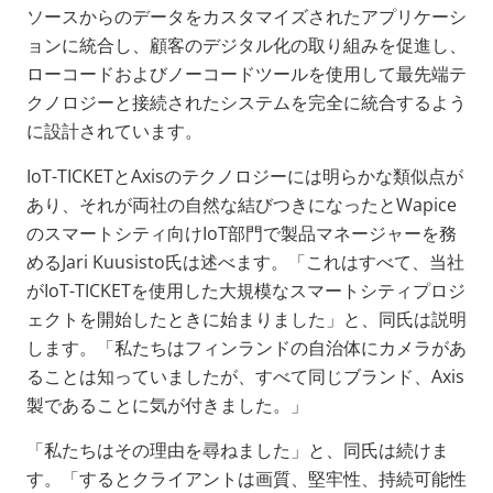
ソースからのデータをカスタマイズされたアプリケーシ
ョンに統合し、顧客のデジタル化の取り組みを促進し、
ローコードおよびノーコードツールを使用して最先端テ
クノロジーと接続されたシステムを完全に統合するよう
に設計されています。
IoT-TICKETとAxisのテクノロジーには明らかな類似点が
あり、それが両社の自然な結びつきになったとWapice
のスマートシティ向けIoT部門で製品マネージャーを務
めるJari Kuusisto氏は述べます。「これはすべて、当社
がIoT-TICKETを使用した大規模なスマートシティプロジ
ェクトを開始したときに始まりました」と、同氏は説明
します。「私たちはフィンランドの自治体にカメラがあ
ることは知っていましたが、すべて同じブランド、Axis
製であることに気が付きました。」
「私たちはその理由を尋ねました」と、同氏は続けま
す。「するとクライアントは画質、堅牢性、持続可能性