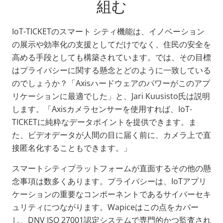
組む
IoT-TICKETのスマート シティ機能は、イノベーション
の展示や効率化の支援としてだけでなく、住民の安全を
高める手段としても構築されています。では、その目標
はプライバシーに関する懸念とどのように一致している
のでしょうか？「Axisハードウェアのパワーがこのアプ
リケーションに最適でした」と、Jari Kuusisto氏は説明
します。「Axisカメラセンサーを使用すれば、IoT-
TICKETに純粋なデータポイントを提供できます。ま
た、ビデオデータが人間の目に届く前に、カメラ上で直
接匿名化することもできます。」
スマートシティプラットフォームが直面するその他の懸
念事項は数多くあります。プライバシーは、IoTアプリ
ケーションの重要なコンポーネントであるサイバーセキ
ュリティにつながります。Wapiceはこの点をカバー
し、DNV ISO 27001認定システムで専門的かつ監査され