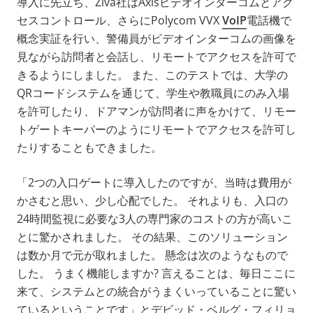
導入に先立ち、Ziva社はAxisビデオインターコムとアク
セスコントロール、さらにPolycom VVX
VoIP
電話機で
概念実証を行い、警備員がビデオインターコムの画像を
見ながら訪問者と会話し、リモートでアクセスを許可で
きるようにしました。 また、このテストでは、大学の
QRコードシステムを通じて、学生や教職員にのみ入場
を許可したり、ドアマンが訪問者に声をかけて、リモー
トゲートキーパーのようにリモートでアクセスを許可し
たりすることもできました。
「2つの入口ゲートに導入したのですが、当時は費用が
かさむと思い、少し心配でした。 それよりも、入口の
24時間監視に必要な3人の専門家のコストの方が高いこ
とに驚かされました。 その結果、このソリューション
は数か月で元が取れました。 懸念は次のようなもので
した。 うまく機能しますか? 言えることは、毎日ここに
来て、システムとの統合がうまくいっていることに驚い
ているということです」とデビッド・ベルグ・フィリョ