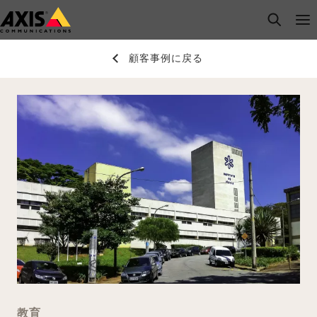
メ
open s
Op
Clo
イ
ン
顧客事例に戻る
コ
ン
テ
ン
ツ
に
ス
キ
ッ
プ
教育