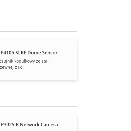
 F4105-SLRE Dome Sensor
czujnik kopułkowy ze stali
zewnej z IR
trolę nad kosztami.
 P3925-R Network Camera