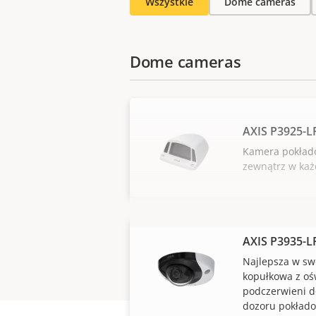
Wszystkie
Dome cameras
Dome cameras
AXIS P3925-
Kamera pokłado
zewnątrz w każ
AXIS P3935-
Najlepsza w sw
kopułkowa z oś
podczerwieni 
dozoru pokład