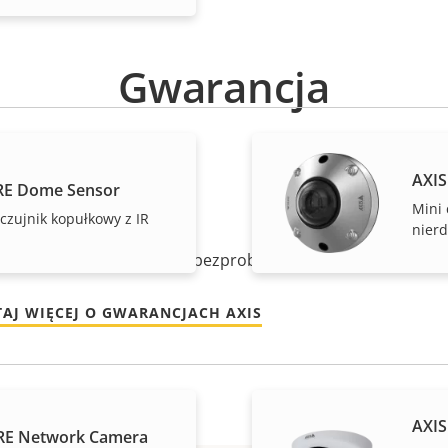
Gwarancja
AXIS
RE Dome Sensor
ój ducha
Mini 
czujnik kopułkowy z IR
nierd
etnia gwarancja zapewnia bezproblemowe użytkowanie i kon
TAJ WIĘCEJ O GWARANCJACH AXIS
AXIS
LRE Network Camera