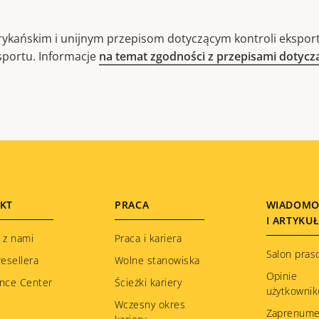
ykańskim i unijnym przepisom dotyczącym kontroli eksport
sportu. Informacje
na temat zgodności z przepisami dotyc
KT
PRACA
WIADOMO
I ARTYKU
 z nami
Praca i kariera
Salon pras
resellera
Wolne stanowiska
Opinie
nce Center
Ścieżki kariery
użytkowni
Wczesny okres
Zaprenume