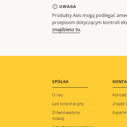
UWAGA
Produkty Axis mogą podlegać amer
przepisom dotyczącym kontroli ek
znajdziesz tu
.
Footer
SPÓŁKA
KONTA
menu
O nas
Kontakt
Ład korporacyjny
Znajdź 
Zrównoważony
Experie
rozwój