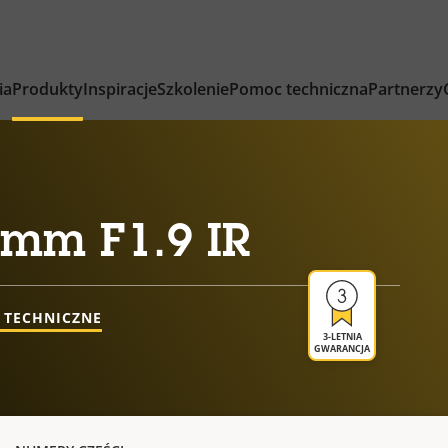
ia
Produkty
Inspiracje
Szkolenie
Pomoc techniczna
Partnerzy
 mm F1.9 IR
 TECHNICZNE
3-LETNIA
GWARANCJA