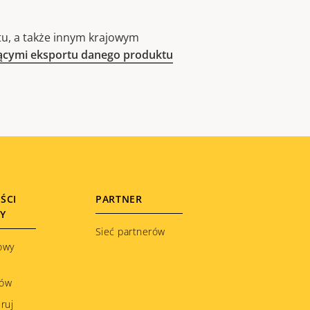
u, a także innym krajowym
zącymi eksportu danego produktu
ŚCI
PARTNER
ŁY
Sieć partnerów
owy
ków
ruj