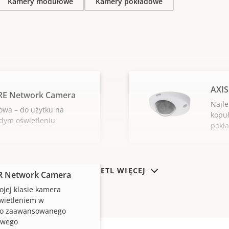
Kamery modułowe
Kamery pokładowe
AXIS
LRE Network Camera
Najle
wa – do użytku na
kopu
dym oświetleniu
pokł
WYŚWIETL WIĘCEJ
LR Network Camera
ojej klasie kamera
wietleniem w
do zaawansowanego
owego