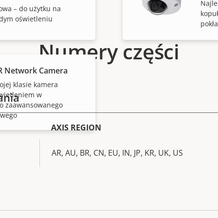
Najle
wa – do użytku na
kopu
dym oświetleniu
pokł
Numery części
LR Network Camera
ojej klasie kamera
ania
wietleniem w
do zaawansowanego
owego
AXIS REGION
AR, AU, BR, CN, EU, IN, JP, KR, UK, US