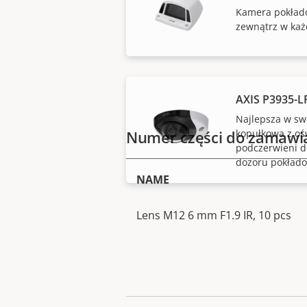
Kamera pokłado
zewnątrz w każ
AXIS P3935-
Najlepsza w sw
Numer części do zamawi
kopułkowa z oś
podczerwieni 
dozoru pokład
NAME
Lens M12 6 mm F1.9 IR, 10 pcs