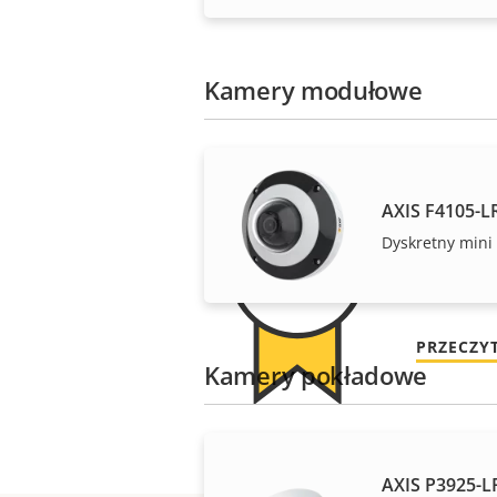
Kamery modułowe
AXIS F4105-L
Spok
Dyskretny mini 
Nasza 3-l
PRZECZY
Kamery pokładowe
AXIS P3925-