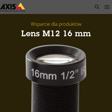
Przejdź
open s
Op
Clo
do
głównej
zawartości
Wsparcie dla produktów
Lens M12 16 mm