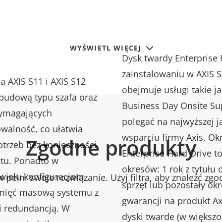
walne
Niezawodność
WYŚWIETL WIĘCEJ
Dysk twardy Enterprise 
zainstalowaniu w AXIS S
a AXIS S11 i AXIS S12
obejmuje usługi takie j
obudową typu szafa oraz
Business Day Onsite Su
wymagających
polegać na najwyższej j
walność, co ułatwia
wsparciu firmy Axis. Ok
Zgodne produkty
trzeb bez konieczności
Enterprise Hard Drive t
tu. Ponadto w
okresów: 1 rok z tytułu
 wielu konfiguracjom
 pełni swoje rozwiązanie. Użyj filtra, aby znaleźć zg
sprzęt lub pozostały okr
amięć masową systemu z
gwarancji na produkt Ax
i redundancją. W
dyski twarde (w większo