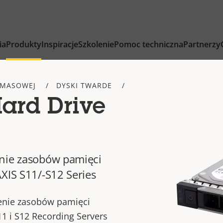
ia
Produkty
Inspiracje
Szkolenie
Pomoc techniczna
Partnerzy
 MASOWEJ
DYSKI TWARDE
Hard Drive
enie zasobów pamięci
XIS S11/-S12 Series
enie zasobów pamięci
1 i S12 Recording Servers