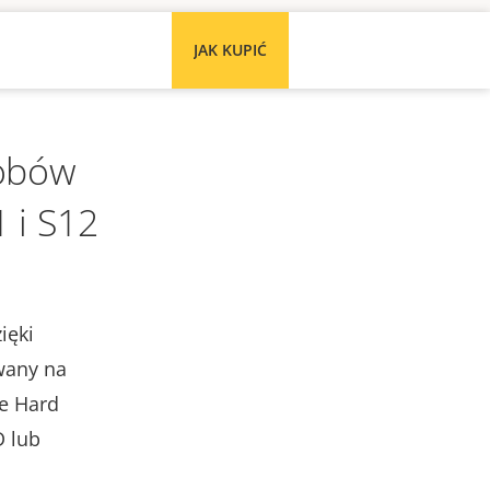
JAK KUPIĆ
sobów
 i S12
ięki
wany na
e Hard
D lub