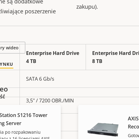
pne są dodatkowe
zakupu).
liwiające poszerzenie
ory wideo
Enterprise Hard Drive
Enterprise Hard Dr
4 TB
8 TB
RYNKU
SATA 6 Gb/s
deo
ść
3,5" / 7200 OBR./MIN
Station S1216 Tower
AXIS
550 TB/rok
ng Server
Reco
ia po rozpakowaniu
Gotow
jący z 16 licencjami AXIS