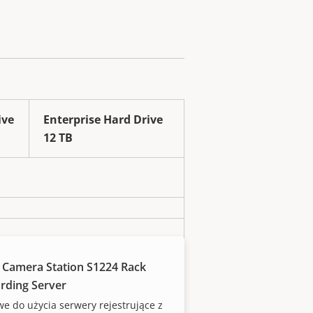
ive
Enterprise Hard Drive
12 TB
 Camera Station S1224 Rack
rding Server
e do użycia serwery rejestrujące z