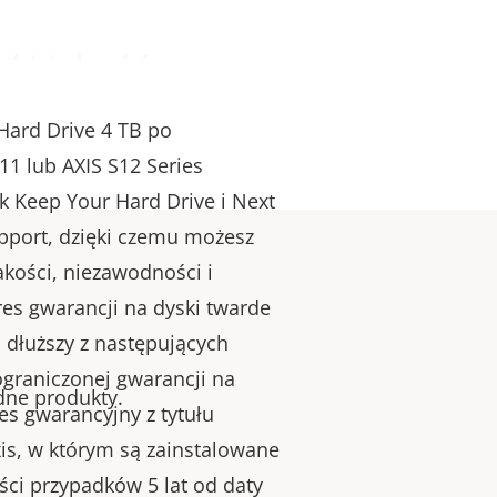
 i jakość
Hard Drive 4 TB po
11 lub AXIS S12 Series
ak Keep Your Hard Drive i Next
pport, dzięki czemu możesz
akości, niezawodności i
res gwarancji na dyski twarde
o dłuższy z następujących
 ograniczonej gwarancji na
odne produkty.
es gwarancyjny z tytułu
is, w którym są zainstalowane
ści przypadków 5 lat od daty