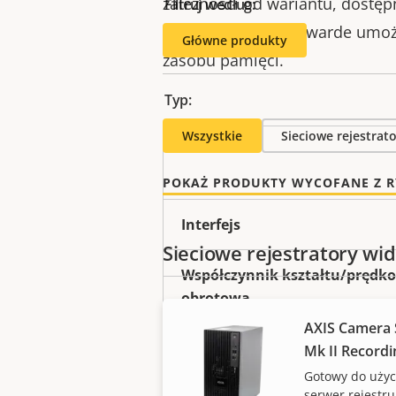
zależności od wariantu, dostę
Filtruj według:
kieszenie na dyski twarde umoż
Główne produkty
zasobu pamięci.
Typ:
Wszystkie
Sieciowe rejestrat
POKAŻ PRODUKTY WYCOFANE Z 
Interfejs
Sieciowe rejestratory wi
Współczynnik kształtu/prędko
obrotowa
AXIS Camera 
Ocena obciążenia pracą
Mk II Recordi
Gotowy do użyc
serwer rejestru