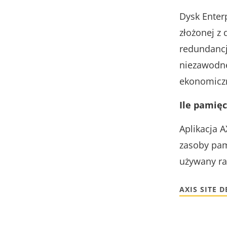
Dysk Enter
złożonej z
redundancj
niezawodne
ekonomicz
Ile pamię
Aplikacja 
zasoby pam
używany r
AXIS SITE 