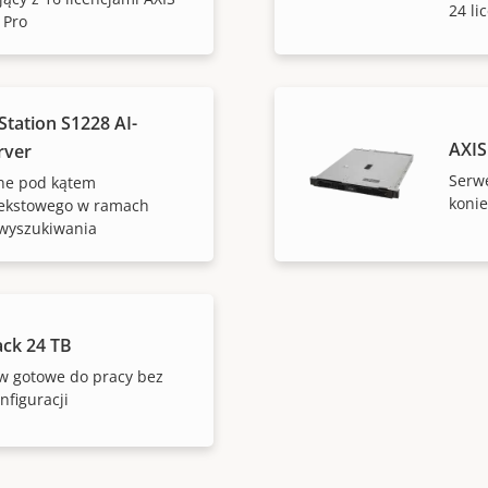
24 li
 Pro
tation S1228 AI-
AXIS
rver
Serw
ne pod kątem
konie
tekstowego w ramach
 wyszukiwania
ack 24 TB
w gotowe do pracy bez
nfiguracji