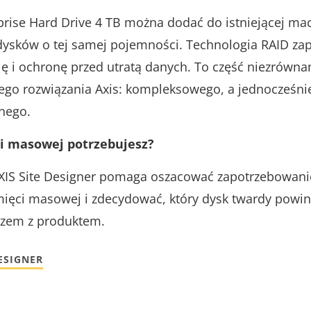
prise Hard Drive 4 TB można dodać do istniejącej mac
 dysków o tej samej pojemności. Technologia RAID za
ę i ochronę przed utratą danych. To część niezrówna
go rozwiązania Axis: kompleksowego, a jednocześni
nego.
ci masowej potrzebujesz?
AXIS Site Designer pomaga oszacować zapotrzebowani
ięci masowej i zdecydować, który dysk twardy powin
azem z produktem.
DESIGNER