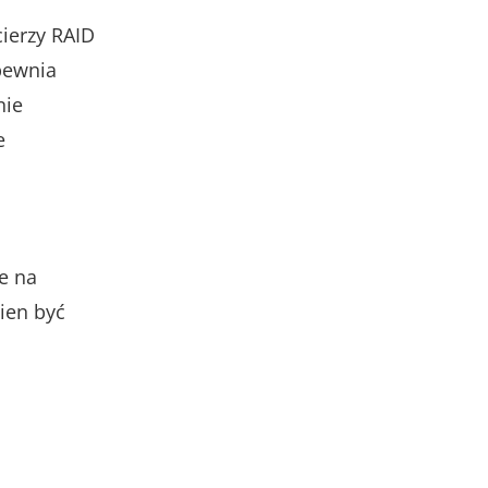
ierzy RAID
pewnia
nie
e
e na
ien być