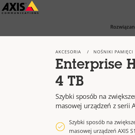
Przejdź
do
głównej
Rozwiązan
zawartości
AKCESORIA
NOŚNIKI PAMIĘCI
Enterprise 
4 TB
Szybki sposób na zwiększ
masowej urządzeń z serii A
Szybki sposób na zwiększ
masowej urządzeń AXIS S1