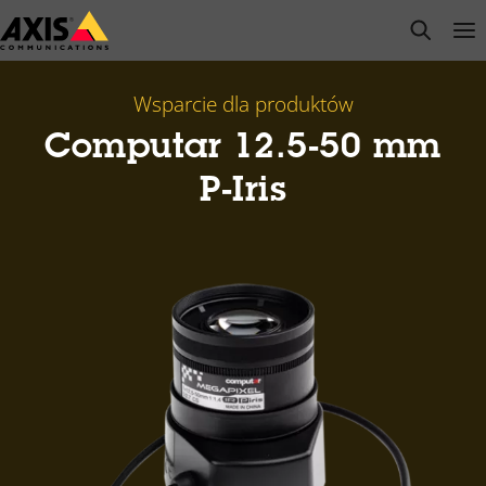
Przejdź
open s
Op
Clo
do
głównej
zawartości
Wsparcie dla produktów
Computar 12.5-50 mm
P-Iris