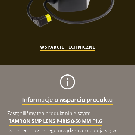
WSPARCIE TECHNICZNE
Informacje o wsparciu produktu
Zastąpiliśmy ten produkt niniejszym:
TAMRON 5MP LENS P-IRIS 8-50 MM F1.6
Dane techniczne tego urządzenia znajdują się w