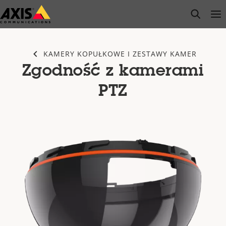
Przejdź
open s
Op
Clo
do
głównej
zawartości
KAMERY KOPUŁKOWE I ZESTAWY KAMER
Zgodność z kamerami
PTZ