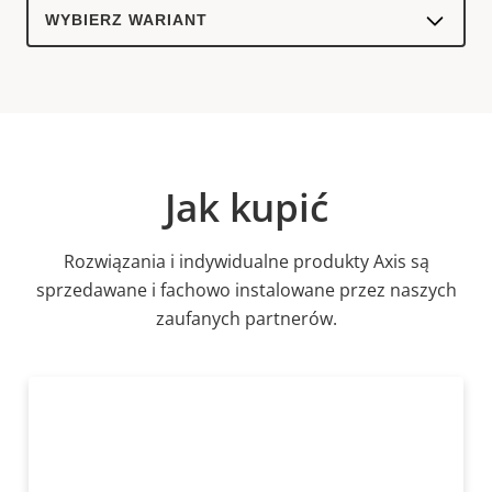
Select
a
product
variant:
Jak kupić
Rozwiązania i indywidualne produkty Axis są
sprzedawane i fachowo instalowane przez naszych
zaufanych partnerów.