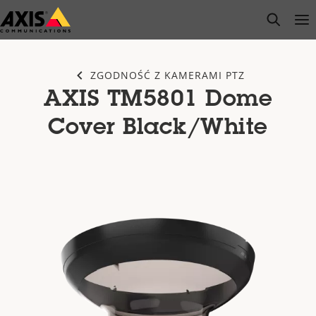
Przejdź
open s
Op
Clo
do
głównej
zawartości
ZGODNOŚĆ Z KAMERAMI PTZ
AXIS TM5801 Dome
Cover Black/White