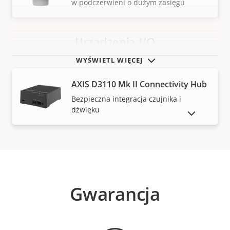
w podczerwieni o dużym zasięgu
Urządzenia I/O
WYŚWIETL WIĘCEJ
AXIS D3110 Mk II Connectivity Hub
Bezpieczna integracja czujnika i
dźwięku
POKAŻ PRODUKTY WYCOFANE Z RYNKU
Gwarancja