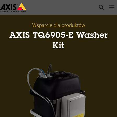
Przejdź
open s
Op
Clo
do
głównej
zawartości
Wsparcie dla produktów
AXIS TQ6905-E Washer
Kit