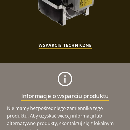
WSPARCIE TECHNICZNE
Informacje o wsparciu produktu
Nie mamy bezpośredniego zamiennika tego
produktu. Aby uzyskać więcej informacji lub
alternatywne produkty, skontaktuj się z lokalnym