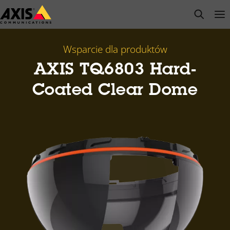
Przejdź
open s
Op
Clo
do
głównej
zawartości
Wsparcie dla produktów
AXIS TQ6803 Hard-
Coated Clear Dome