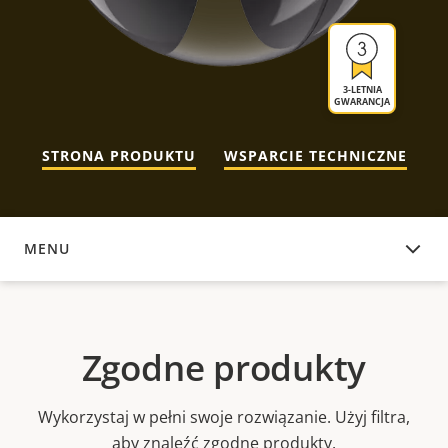
3-LETNIA
GWARANCJA
STRONA PRODUKTU
WSPARCIE TECHNICZNE
MENU
ZGODNE PRODUKTY
Zgodne produkty
Wykorzystaj w pełni swoje rozwiązanie. Użyj filtra,
aby znaleźć zgodne produkty.