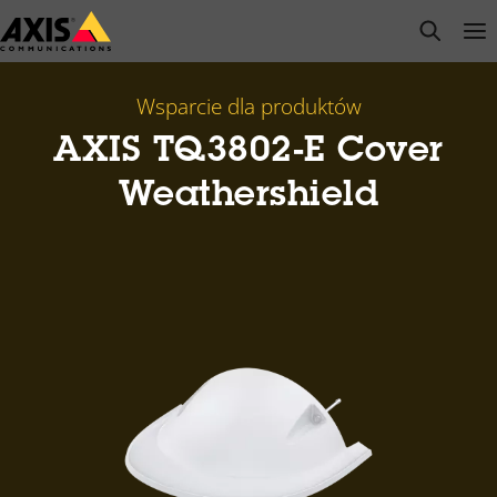
Przejdź
open s
Op
Clo
do
głównej
zawartości
Wsparcie dla produktów
AXIS TQ3802-E Cover
Weathershield