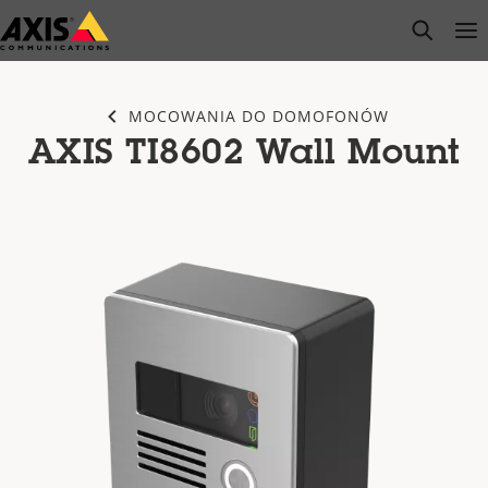
Przejdź
open s
Op
Clo
do
głównej
zawartości
MOCOWANIA DO DOMOFONÓW
AXIS TI8602 Wall Mount