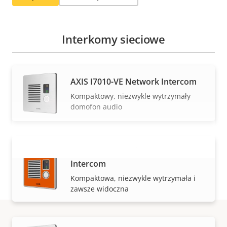
Interkomy sieciowe
AXIS I7010-VE Network Intercom
Kompaktowy, niezwykle wytrzymały
domofon audio
AXIS I7010-VE Safety Network
Intercom
WYŚWIETL WIĘCEJ
Kompaktowa, niezwykle wytrzymała i
zawsze widoczna