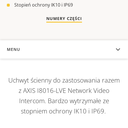
Stopień ochrony IK10 i IP69
NUMERY CZĘŚCI
MENU
INFORMACJE OGÓLNE
Uchwyt ścienny do zastosowania razem
z AXIS I8016-LVE Network Video
Intercom. Bardzo wytrzymałe ze
stopniem ochrony IK10 i IP69.