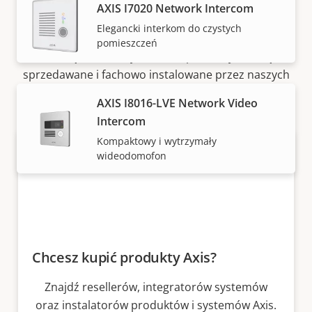
AXIS I7020 Network Intercom
Jak kupić
Elegancki interkom do czystych
pomieszczeń
Rozwiązania i indywidualne produkty Axis są
sprzedawane i fachowo instalowane przez naszych
zaufanych partnerów.
AXIS I8016-LVE Network Video
Intercom
Kompaktowy i wytrzymały
wideodomofon
Chcesz kupić produkty Axis?
Znajdź resellerów, integratorów systemów
oraz instalatorów produktów i systemów Axis.