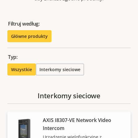
Filtruj według:
Główne produkty
Typ:
Wszystkie
Interkomy sieciowe
Interkomy sieciowe
AXIS I8307-VE Network Video
Intercom
Urządzenie wielofunkcyjne z