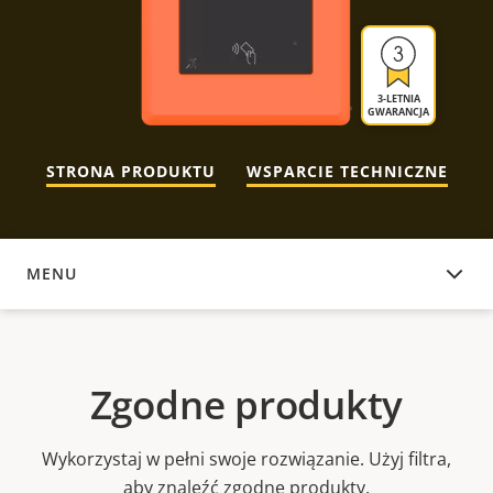
3-LETNIA
GWARANCJA
STRONA PRODUKTU
WSPARCIE TECHNICZNE
MENU
ZGODNE PRODUKTY
Zgodne produkty
Wykorzystaj w pełni swoje rozwiązanie. Użyj filtra,
aby znaleźć zgodne produkty.