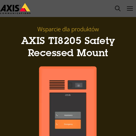
Przejdź
open s
Op
Clo
do
głównej
zawartości
Wsparcie dla produktów
AXIS TI8205 Safety
Recessed Mount